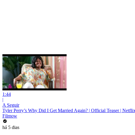
1:44
|
A Seguir
Tyler Perry’s Why Did I Get Married Again? | Official Teaser | Netfli
Filmow
há 5 dias