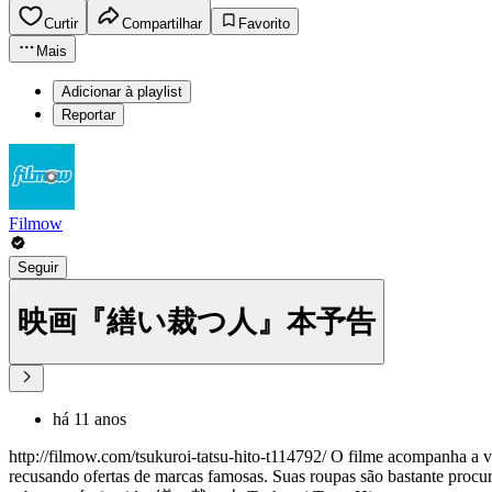
Curtir
Compartilhar
Favorito
Mais
Adicionar à playlist
Reportar
Filmow
Seguir
映画『繕い裁つ人』本予告
há 11 anos
http://filmow.com/tsukuroi-tatsu-hito-t114792/ O filme acompanha a 
recusando ofertas de marcas famosas. Suas roupas são bastante procurad