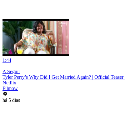
1:44
|
A Seguir
Tyler Perry’s Why Did I Get Married Again? | Official Teaser |
Netflix
Filmow
há 5 dias