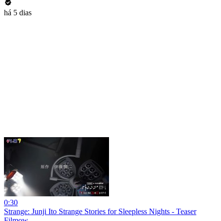
há 5 dias
0:30
Strange: Junji Ito Strange Stories for Sleepless Nights - Teaser
Filmow