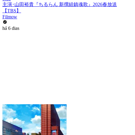
主演･山田裕貴『ちるらん 新撰組鎮魂歌』2026春放送
【TBS】
Filmow
há 6 dias