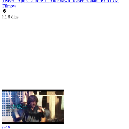
Teaser "Après l'aurore"/ "After dawn" teaser/ Yohann KOUAM
Filmow
há 6 dias
0:15