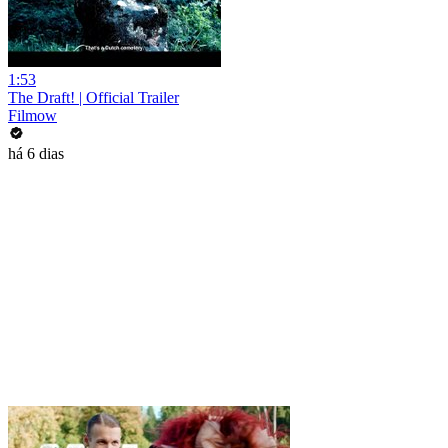
1:53
The Draft! | Official Trailer
Filmow
há 6 dias