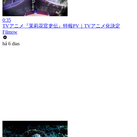
0:35
TVアニメ『茉莉花官吏伝』特報PV｜TVアニメ化決定
Filmow
há 6 dias