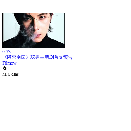
0:53
《顾禁南囚》双男主新剧首支预告
Filmow
há 6 dias