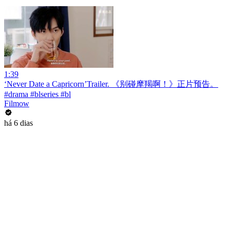
1:39
‘Never Date a Capricorn’Trailer. 《别碰摩羯啊！》正片预告。
#drama #blseries #bl
Filmow
há 6 dias