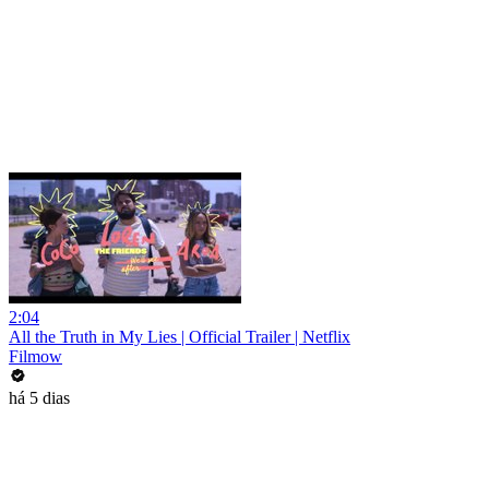
2:04
All the Truth in My Lies | Official Trailer | Netflix
Filmow
há 5 dias