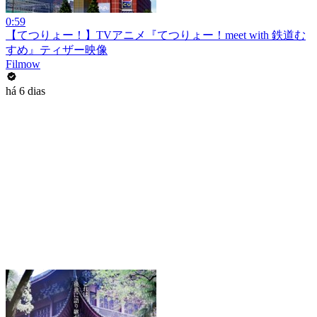
0:59
【てつりょー！】TVアニメ『てつりょー！meet with 鉄道む
すめ』ティザー映像
Filmow
há 6 dias