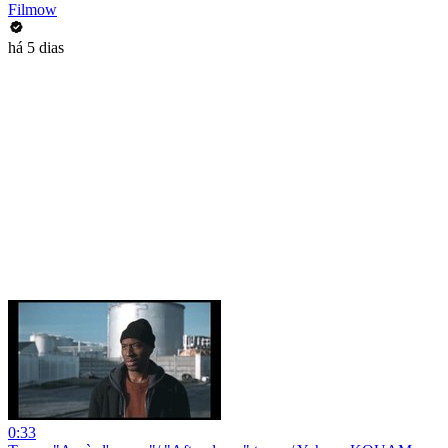
Filmow
há 5 dias
0:33