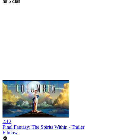
há 5 dias
2:12
Final Fantasy: The Spirits Within - Trailer
Filmow