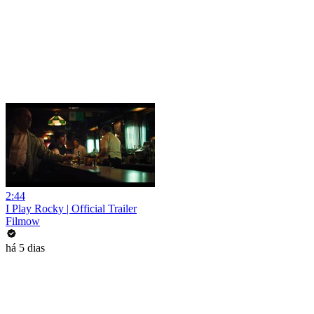
2:44
I Play Rocky | Official Trailer
Filmow
há 5 dias