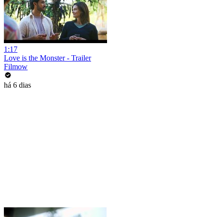
1:17
Love is the Monster - Trailer
Filmow
há 6 dias