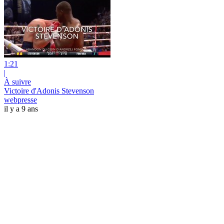
1:21
|
À suivre
Victoire d'Adonis Stevenson
webpresse
il y a 9 ans