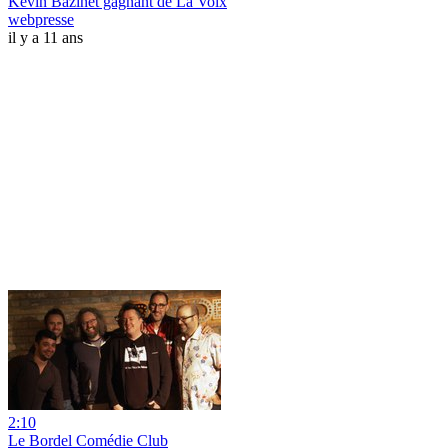
Kevin Bazinet gagnant de La Voix
webpresse
il y a 11 ans
2:10
Le Bordel Comédie Club