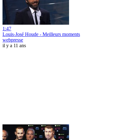
1:47
Louis-José Houde - Meilleurs moments
webpresse
il y a 11 ans