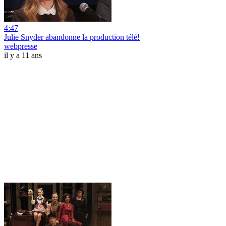
4:47
Julie Snyder abandonne la production télé!
webpresse
il y a 11 ans