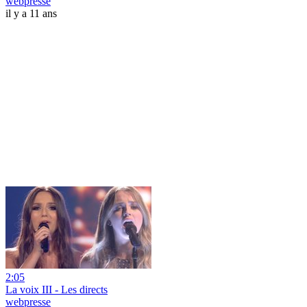
webpresse
il y a 11 ans
2:05
La voix III - Les directs
webpresse