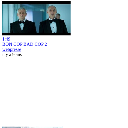
1:49
BON COP BAD COP 2
webpresse
il y a 9 ans