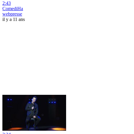
2:43
ComediHa
webpresse
il y a 11 ans