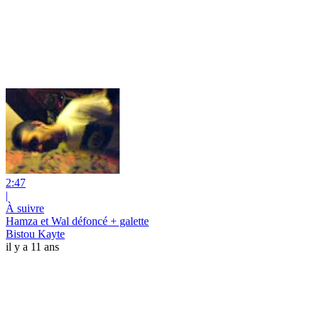
2:47
|
À suivre
Hamza et Wal défoncé + galette
Bistou Kayte
il y a 11 ans