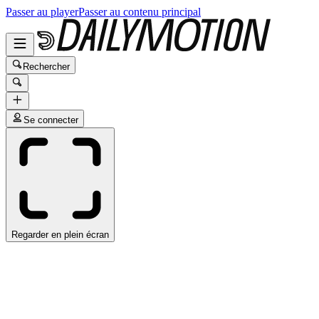
Passer au player
Passer au contenu principal
Rechercher
Se connecter
Regarder en plein écran