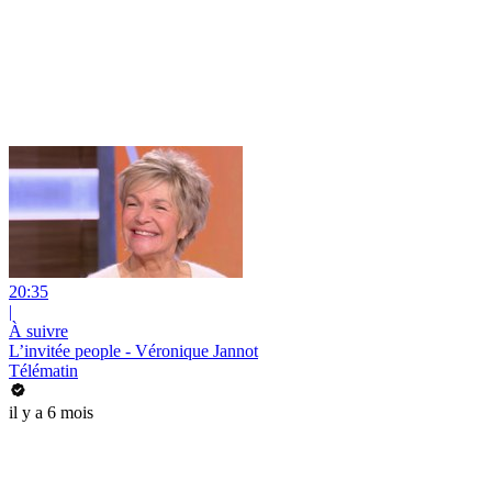
20:35
|
À suivre
L’invitée people - Véronique Jannot
Télématin
il y a 6 mois