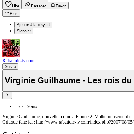
Like
Partager
Favori
Plus
Ajouter à la playlist
Signaler
Rabatjoie-tv.com
Suivre
Virginie Guilhaume - Les rois du 
il y a 19 ans
Virginie Guilhaume, nouvelle recrue à France 2. Malheureusement elle
Critique faite ici : http://www.rabatjoie-tv.com/index.php?2007/08/05