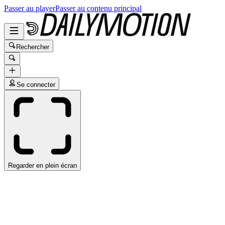
Passer au player
Passer au contenu principal
Rechercher
Se connecter
Regarder en plein écran