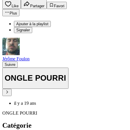
Like
Partager
Favori
Plus
Ajouter à la playlist
Signaler
Jérôme Foulon
Suivre
ONGLE POURRI
il y a 19 ans
ONGLE POURRI
Catégorie