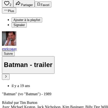
2
Partager
Favori
Plus
Ajouter à la playlist
Signaler
enricogay
Suivre
Batman - trailer
il y a 19 ans
"Batman" (vo "Batman") - 1989
Réalisé par Tim Burton
Avec Michael Keaton, Jack Nicholson, Kim Basinger, Billy Dee Will