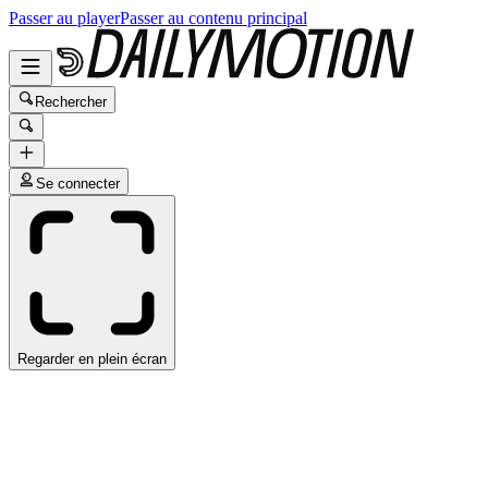
Passer au player
Passer au contenu principal
Rechercher
Se connecter
Regarder en plein écran