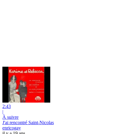
2:43
|
À suivre
J'ai rencontré Saint-Nicolas
enricogay
il y a 19 ans