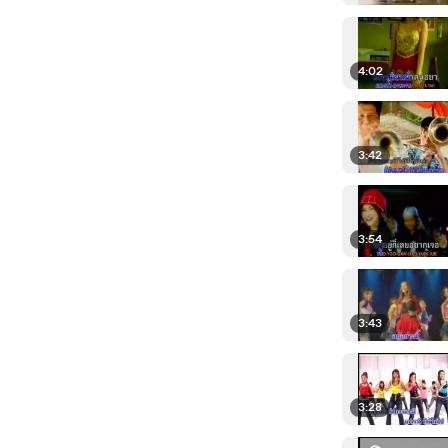
4:02
3:42
3:54
3:43
3:28