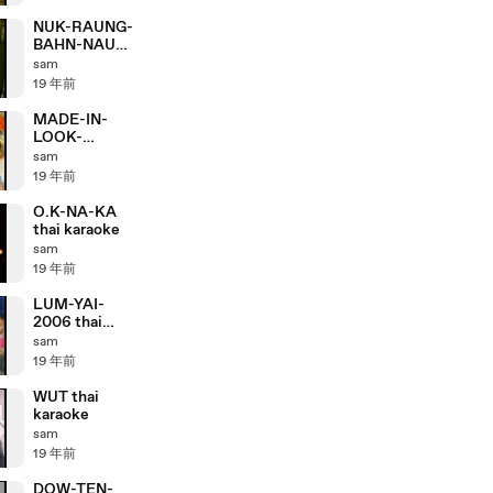
NUK-RAUNG-
BAHN-NAUK
thai karaoke
sam
19 年前
MADE-IN-
LOOK-
TOONG thai
sam
karaoke
19 年前
O.K-NA-KA
thai karaoke
sam
19 年前
LUM-YAI-
2006 thai
karaoke
sam
19 年前
WUT thai
karaoke
sam
19 年前
DOW-TEN-