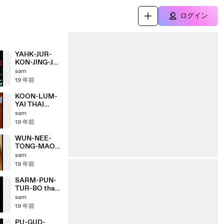
ログイン
YAHK-JUR-
KON-JING-JAI
THAI
sam
KARAOKE
19 年前
KOON-LUM-
YAI THAI
KARAOKE
sam
19 年前
WUN-NEE-
TONG-MAO
thai karaoke
sam
19 年前
SARM-PUN-
TUR-BO thai
karaoke
sam
19 年前
PU-GUD-