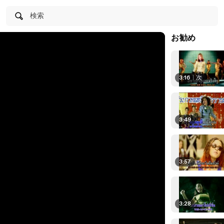
検索
お勧め
3:16
|
次
3:49
3:57
3:28