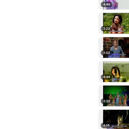
4:44
3:22
3:52
4:44
3:32
4:16