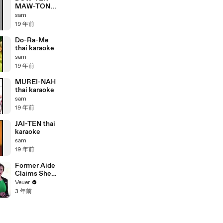
MAW-TON
thai karaoke
sam
19 年前
Do-Ra-Me
thai karaoke
sam
19 年前
MUREI-NAH
thai karaoke
sam
19 年前
JAI-TEN thai
karaoke
sam
19 年前
Former Aide
Claims She
Was Asked to
Veuer
Make a ‘Hit
3 年前
List’ For
Trump