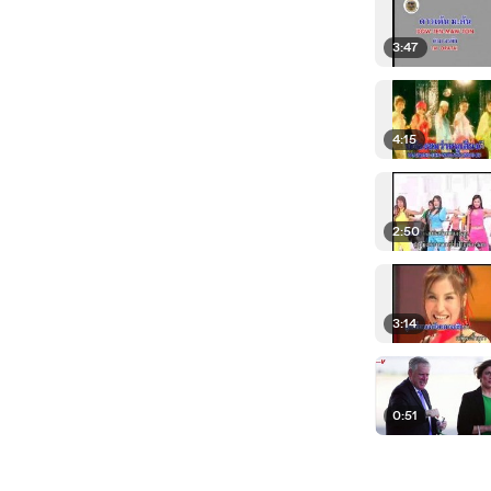
3:47
4:15
2:50
3:14
0:51