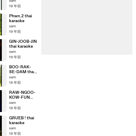
sam
19 年前
Phwn.2 thai
karaoke
sam
19 年前
GIN-JOOB-JIN
thai karaoke
sam
19 年前
BOO-RAK-
SE-DAM thai
karaoke
sam
19 年前
RAW-NGOO-
KOW-FUN
thai karaoke
sam
19 年前
GRUEB ! thai
karaoke
sam
19 年前