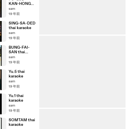
KAN-HONG-
NAM thai
sam
karaoke
19 年前
SING-SA-DED
thai karaoke
sam
19 年前
BUNG-FAI-
SAN thai
karaoke
sam
19 年前
Yu.5 thai
karaoke
sam
19 年前
Yu.1 thai
karaoke
sam
19 年前
SOMTAM thai
karaoke