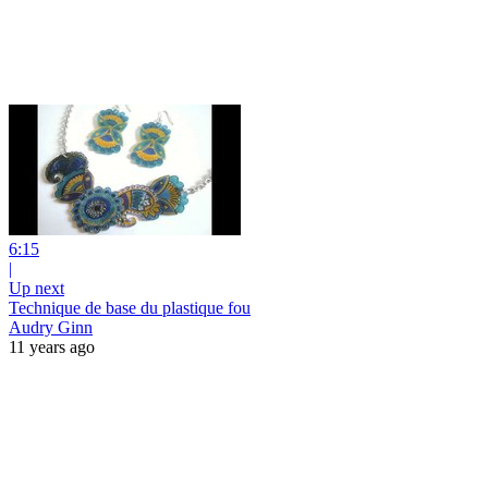
6:15
|
Up next
Technique de base du plastique fou
Audry Ginn
11 years ago