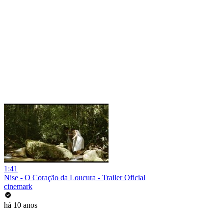
1:41
Nise - O Coração da Loucura - Trailer Oficial
cinemark
há 10 anos