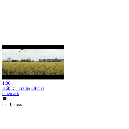
1:30
Kóblic - Trailer Oficial
cinemark
há 10 anos