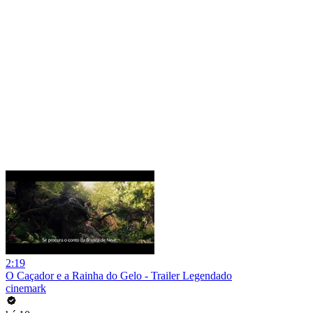
2:19
O Caçador e a Rainha do Gelo - Trailer Legendado
cinemark