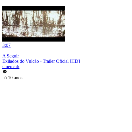
3:07
|
A Seguir
Exilados do Vulcão - Trailer Oficial [HD]
cinemark
há 10 anos