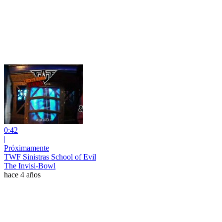
0:42
|
Próximamente
TWF Sinistras School of Evil
The Invisi-Bowl
hace 4 años