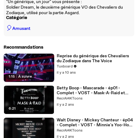
"Un générique, un jour" vous présente :
Soldier Dream, le deuxième générique VO des Chevaliers du
Zodiaque, utilisé pour la partie Asgard.
Catégorie
🎈
Amusant
Recommandations
Reprise du générique des Chevaliers
du Zodiaque dans The Voice
Tuxboard
il y a 10 ans
1:15
|
À suivre
Betty Boop - Mascarade - ép01 -
Complet - VOST - Mask-A-Raid et
Betty Boop en 4K par RecrAI4KToons
RecrAI4KToons
il y a 2 ans
6:21
Walt Disney - Mickey Chanteur - ép04
- Complet - VOST - Minnie's Yoo-Hoo
en 4K par RecrAI4KToons
RecrAI4KToons
il y a 2 ans