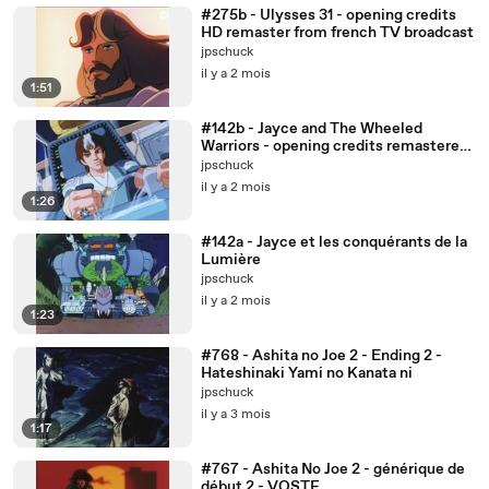
#275b - Ulysses 31 - opening credits
HD remaster from french TV broadcast
jpschuck
il y a 2 mois
1:51
#142b - Jayce and The Wheeled
Warriors - opening credits remastered
from french HD broadcast
jpschuck
il y a 2 mois
1:26
#142a - Jayce et les conquérants de la
Lumière
jpschuck
il y a 2 mois
1:23
#768 - Ashita no Joe 2 - Ending 2 -
Hateshinaki Yami no Kanata ni
jpschuck
il y a 3 mois
1:17
#767 - Ashita No Joe 2 - générique de
début 2 - VOSTF