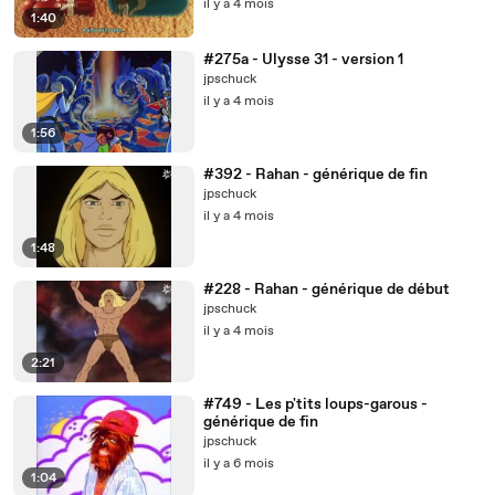
il y a 4 mois
1:40
#275a - Ulysse 31 - version 1
jpschuck
il y a 4 mois
1:56
#392 - Rahan - générique de fin
jpschuck
il y a 4 mois
1:48
#228 - Rahan - générique de début
jpschuck
il y a 4 mois
2:21
#749 - Les p'tits loups-garous -
générique de fin
jpschuck
il y a 6 mois
1:04