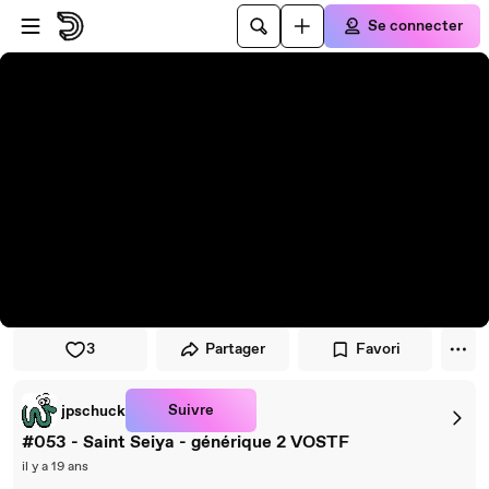
Passer au player
Passer au contenu principal
Se connecter
3
Partager
Favori
Suivre
jpschuck
#053 - Saint Seiya - générique 2 VOSTF
il y a 19 ans