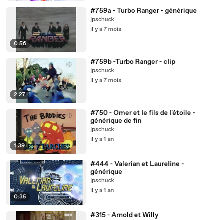
#759a - Turbo Ranger - générique
jpschuck
il y a 7 mois
0:56
#759b -Turbo Ranger - clip
jpschuck
il y a 7 mois
2:27
#750 - Omer et le fils de l'étoile -
générique de fin
jpschuck
il y a 1 an
1:39
#444 - Valerian et Laureline -
générique
jpschuck
il y a 1 an
0:35
#315 - Arnold et Willy