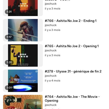
jpschuck
il y a 3 mois
1:31
#766 - Ashita No Joe 2 - Ending 1
jpschuck
il y a 3 mois
1:17
#765 - Ashita No Joe 2 - Opening 1
jpschuck
il y a 3 mois
1:31
#278 - Ulysse 31 - générique de fin 2
jpschuck
il y a 4 mois
1:01
#764 - Ashita No Joe - The Movie -
Opening
jpschuck