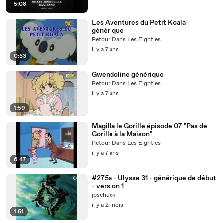
5:08
Les Aventures du Petit Koala
générique
Retour Dans Les Eighties
il y a 7 ans
0:53
Gwendoline générique
Retour Dans Les Eighties
il y a 7 ans
1:59
Magilla le Gorille épisode 07 "Pas de
Gorille à la Maison"
Retour Dans Les Eighties
il y a 7 ans
6:47
#275a - Ulysse 31 - générique de début
- version 1
jpschuck
il y a 2 mois
1:51