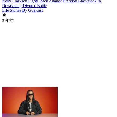
Kelly Clarkson Fights Back Against Brandon Blackstock In
Devastating Divorce Battle
Life Stories By Goalcast
3 年前