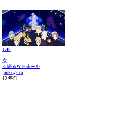
1:48
|
次
☆語るなら未来を
pinki-ga-ru
10 年前