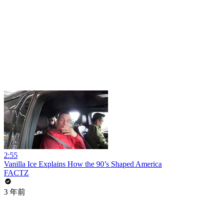
2:55
Vanilla Ice Explains How the 90’s Shaped America
FACTZ
3 年前