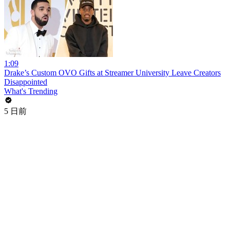
1:09
Drake’s Custom OVO Gifts at Streamer University Leave Creators
Disappointed
What's Trending
5 日前