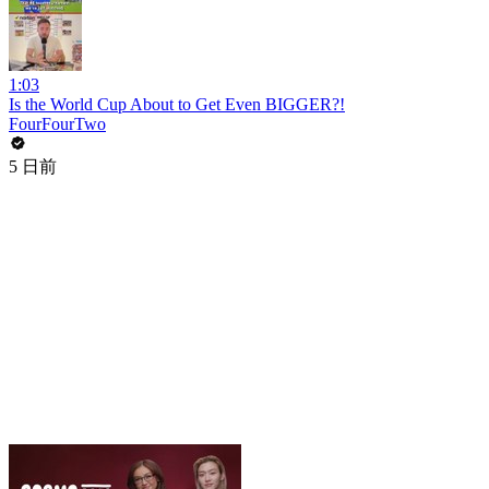
1:03
Is the World Cup About to Get Even BIGGER?!
FourFourTwo
5 日前