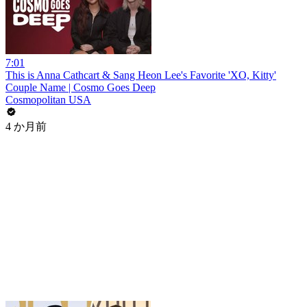
7:01
This is Anna Cathcart & Sang Heon Lee's Favorite 'XO, Kitty'
Couple Name | Cosmo Goes Deep
Cosmopolitan USA
4 か月前