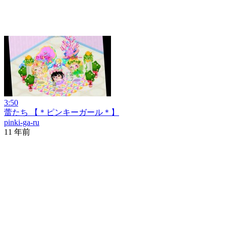
3:50
蕾たち 【＊ピンキーガール＊】
pinki-ga-ru
11 年前