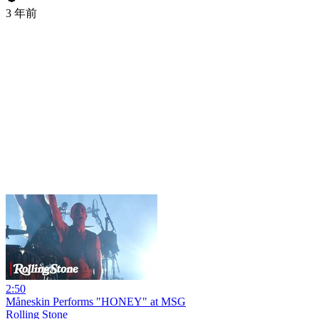
3 年前
2:50
Måneskin Performs "HONEY" at MSG
Rolling Stone