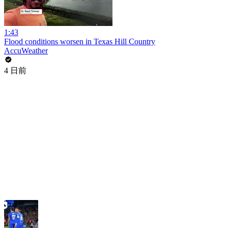
1:43
Flood conditions worsen in Texas Hill Country
AccuWeather
4 日前