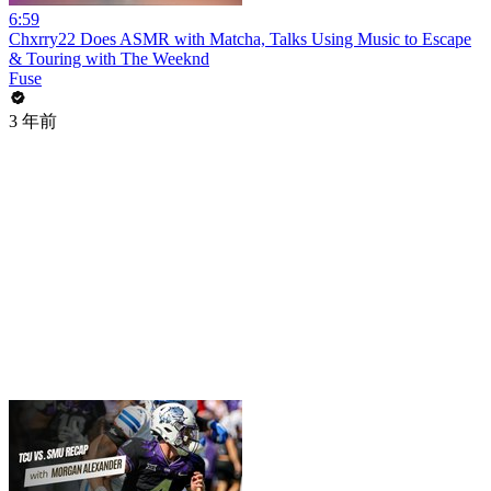
6:59
Chxrry22 Does ASMR with Matcha, Talks Using Music to Escape
& Touring with The Weeknd
Fuse
3 年前