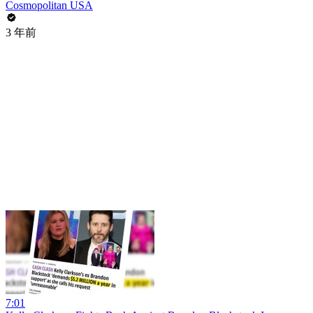
Cosmopolitan USA
3 年前
7:01