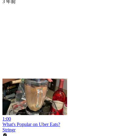
3 年前
1:00
What's Popular on Uber Eats?
Stringr