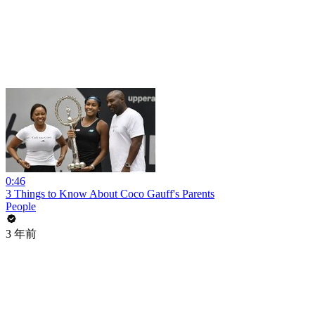
0:46
3 Things to Know About Coco Gauff's Parents
People
3 年前