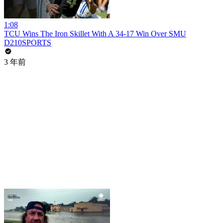
1:08
TCU Wins The Iron Skillet With A 34-17 Win Over SMU
D210SPORTS
3 年前