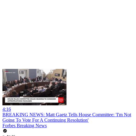
4:16
BREAKING NEWS: Matt Gaetz Tells House Committee: 'I'm Not
Going To Vote For A Continuing Resolution'
Forbes Breaking News