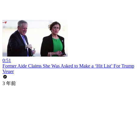
0:51
Former Aide Claims She Was Asked to Make a ‘Hit List’ For Trump
Veuer
3 年前