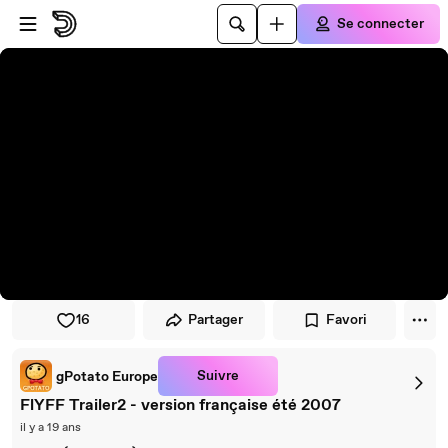
Passer au player
Passer au contenu principal
Se connecter
16
Partager
Favori
Suivre
gPotato Europe
FlYFF Trailer2 - version française été 2007
il y a 19 ans