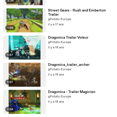
2:36
Street Gears - Rush and Emberton
Trailer
gPotato Europe
il y a 17 ans
1:56
Dragonica Trailer Voleur
gPotato Europe
il y a 18 ans
1:57
Dragonica_trailer_archer
gPotato Europe
il y a 18 ans
1:57
Dragonica - Trailer Magicien
gPotato Europe
il y a 18 ans
1:59