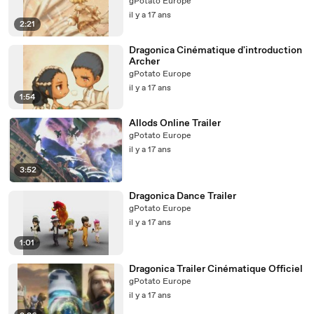
gPotato Europe
il y a 17 ans
2:21
Dragonica Cinématique d'introduction
Archer
gPotato Europe
il y a 17 ans
1:54
Allods Online Trailer
gPotato Europe
il y a 17 ans
3:52
Dragonica Dance Trailer
gPotato Europe
il y a 17 ans
1:01
Dragonica Trailer Cinématique Officiel
gPotato Europe
il y a 17 ans