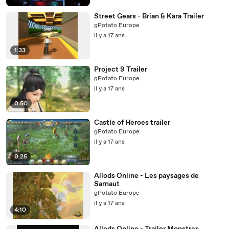
Street Gears - Brian & Kara Trailer
gPotato Europe
il y a 17 ans
1:33
Project 9 Trailer
gPotato Europe
il y a 17 ans
0:50
Castle of Heroes trailer
gPotato Europe
il y a 17 ans
0:25
Allods Online - Les paysages de
Sarnaut
gPotato Europe
il y a 17 ans
4:10