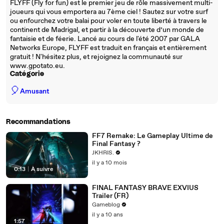
FLYFF (Fly for fun) est le premier jeu de rôle massivement multi-
joueurs qui vous emportera au 7ème ciel ! Sautez sur votre surf
ou enfourchez votre balai pour voler en toute liberté à travers le
continent de Madrigal, et partir à la découverte d’un monde de
fantaisie et de féerie. Lancé au cours de l'été 2007 par GALA
Networks Europe, FLYFF est traduit en français et entièrement
gratuit ! N'hésitez plus, et rejoignez la communauté sur
www.gpotato.eu.
Catégorie
🎈
Amusant
Recommandations
FF7 Remake: Le Gameplay Ultime de
Final Fantasy ?
JKHRIS.
il y a 10 mois
0:13
|
À suivre
FINAL FANTASY BRAVE EXVIUS
Trailer (FR)
Gameblog
il y a 10 ans
1:57