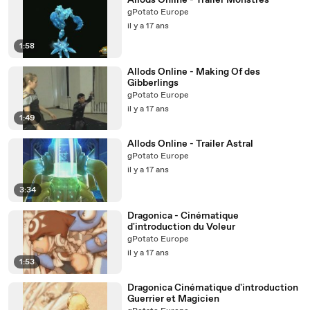
Allods Online - Trailer Monstres
gPotato Europe
il y a 17 ans
1:58
Allods Online - Making Of des
Gibberlings
gPotato Europe
il y a 17 ans
1:49
Allods Online - Trailer Astral
gPotato Europe
il y a 17 ans
3:34
Dragonica - Cinématique
d'introduction du Voleur
gPotato Europe
il y a 17 ans
1:53
Dragonica Cinématique d'introduction
Guerrier et Magicien