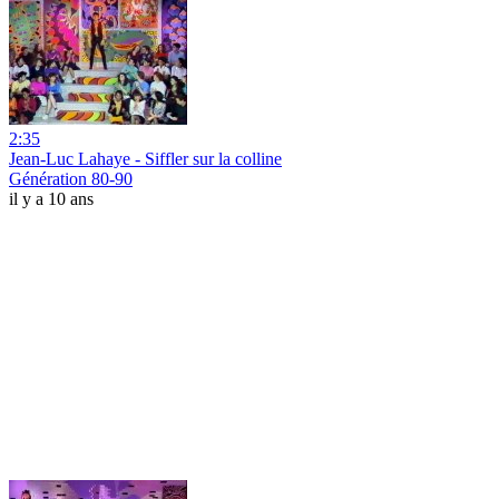
2:35
Jean-Luc Lahaye - Siffler sur la colline
Génération 80-90
il y a 10 ans