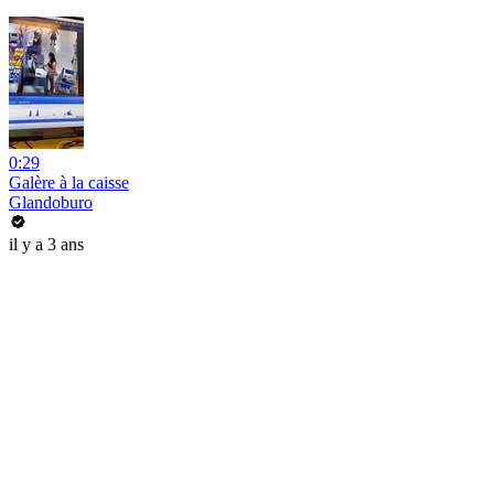
0:29
Galère à la caisse
Glandoburo
il y a 3 ans