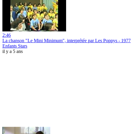
2:46
La chanson "Le Mini Minimum", interprétée par Les Poppys - 1977
Enfants Stars
il y a 5 ans