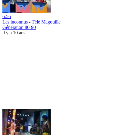
6:56
Les inconnus - Télé Magouille
Génération 80-90
il y a 10 ans