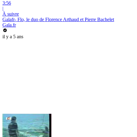
3:56
|
À suivre
Galafr- Flo, le duo de Florence Arthaud et Pierre Bachelet
Gala.fr
il y a 5 ans