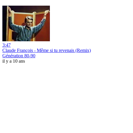
3:47
Claude François - Même si tu revenais (Remix)
Génération 80-90
il y a 10 ans