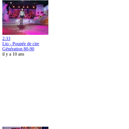
2:33
Lio - Poupée de cire
Génération 80-90
il y a 10 ans