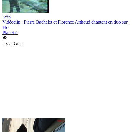
3:56
Vidéoclip : Pierre Bachelet et Florence Arthaud chantent en duo sur
Flo
Planet.fr
il y a 3 ans