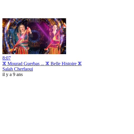
8:07
ⵣ Mourad Guerbas ... ⵣ Belle Histoire ⵣ
Salah Cherfaoui
il y a 9 ans