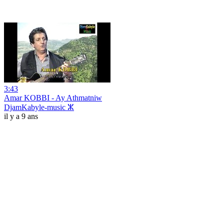
3:43
Amar KOBBI - Ay Athmatniw
DjamKabyle-music ⵣ
il y a 9 ans