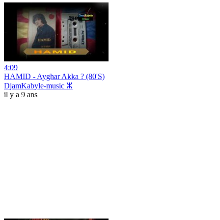
4:09
HAMID - Ayghar Akka ? (80'S)
DjamKabyle-music ⵣ
il y a 9 ans