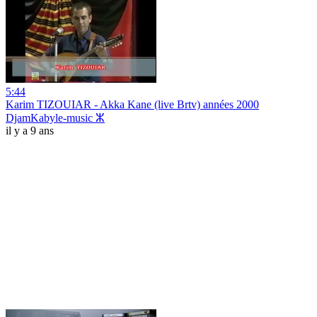
5:44
Karim TIZOUIAR - Akka Kane (live Brtv) années 2000
DjamKabyle-music ⵣ
il y a 9 ans