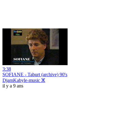
3:38
SOFIANE - Taburt (archive) 90's
DjamKabyle-music ⵣ
il y a 9 ans