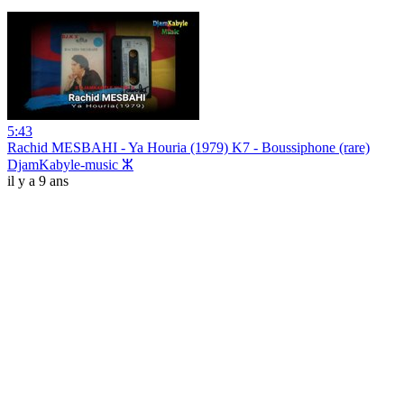
5:43
Rachid MESBAHI - Ya Houria (1979) K7 - Boussiphone (rare)
DjamKabyle-music ⵣ
il y a 9 ans