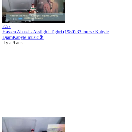
2:57
Hassen Abassi - Assligh i Tighri (1980) 33 tours / Kabyle
DjamKabyle-music ⵣ
il y a 9 ans