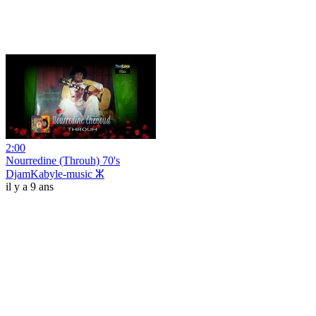
2:00
Nourredine (Throuh) 70's
DjamKabyle-music ⵣ
il y a 9 ans