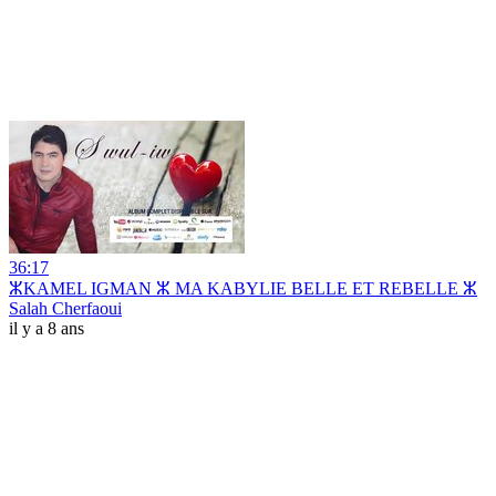
36:17
ⵣKAMEL IGMAN ⵣ MA KABYLIE BELLE ET REBELLE ⵣ
Salah Cherfaoui
il y a 8 ans