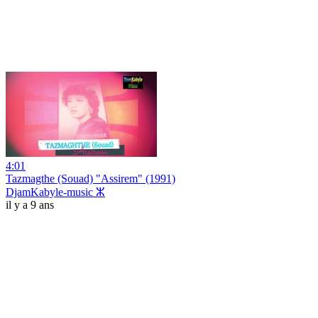
4:01
Tazmagthe (Souad) "Assirem" (1991)
DjamKabyle-music ⵣ
il y a 9 ans