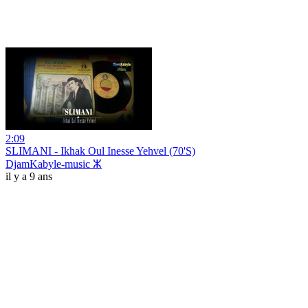
2:09
SLIMANI - Ikhak Oul Inesse Yehvel (70'S)
DjamKabyle-music ⵣ
il y a 9 ans