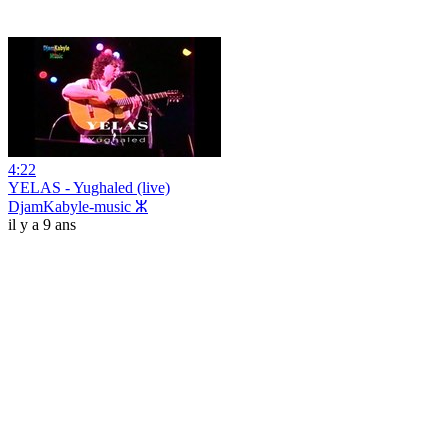
4:22
YELAS - Yughaled (live)
DjamKabyle-music ⵣ
il y a 9 ans