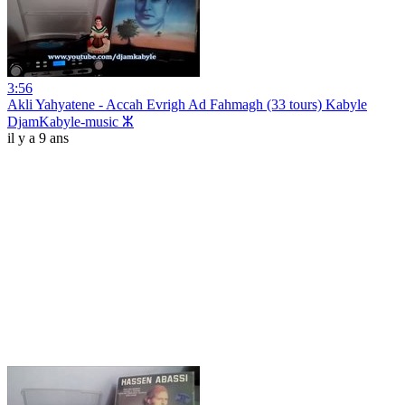
3:56
Akli Yahyatene - Accah Evrigh Ad Fahmagh (33 tours) Kabyle
DjamKabyle-music ⵣ
il y a 9 ans