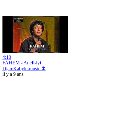
4:10
FAHEM - Aneft-iyi
DjamKabyle-music ⵣ
il y a 9 ans