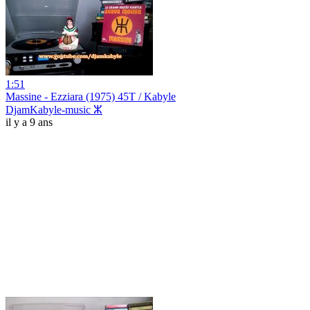
1:51
Massine - Ezziara (1975) 45T / Kabyle
DjamKabyle-music ⵣ
il y a 9 ans