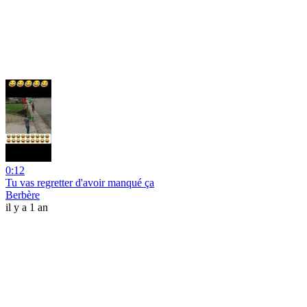
0:12
Tu vas regretter d'avoir manqué ça
Berbère
il y a 1 an