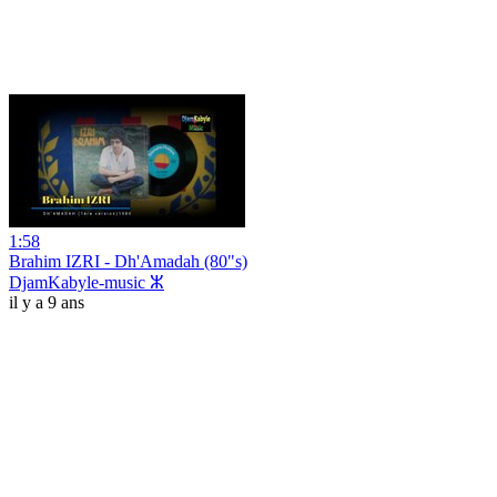
1:58
Brahim IZRI - Dh'Amadah (80"s)
DjamKabyle-music ⵣ
il y a 9 ans