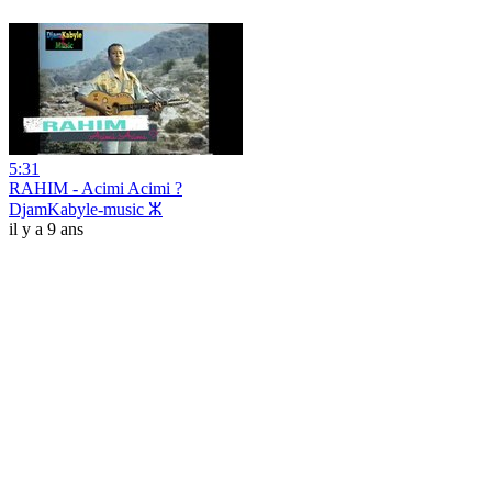
5:31
RAHIM - Acimi Acimi ?
DjamKabyle-music ⵣ
il y a 9 ans