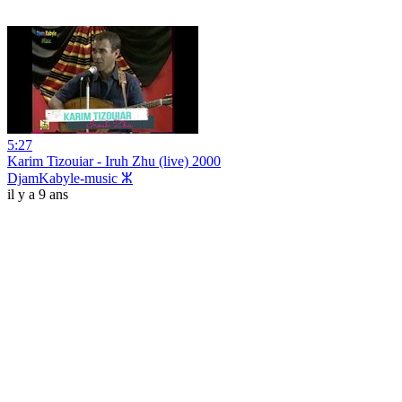
5:27
Karim Tizouiar - Iruh Zhu (live) 2000
DjamKabyle-music ⵣ
il y a 9 ans