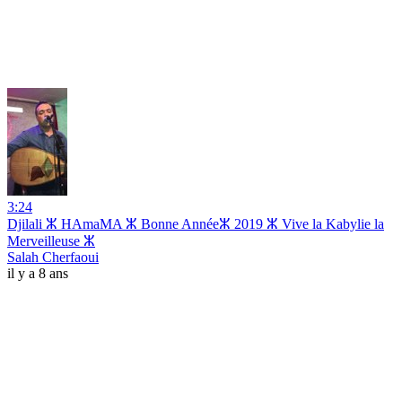
3:24
Djilali ⵣ HAmaMA ⵣ Bonne Annéeⵣ 2019 ⵣ Vive la Kabylie la
Merveilleuse ⵣ
Salah Cherfaoui
il y a 8 ans