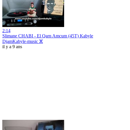
2:14
Slimane CHABI - El Qarn Amcum (45T) Kabyle
DjamKabyle-music ⵣ
il y a 9 ans