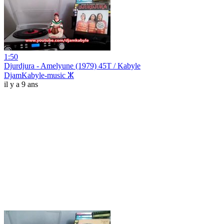
1:50
Djurdjura - Amelyune (1979) 45T / Kabyle
DjamKabyle-music ⵣ
il y a 9 ans