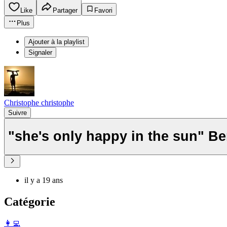
Like
Partager
Favori
Plus
Ajouter à la playlist
Signaler
Christophe christophe
Suivre
"she's only happy in the sun" B
il y a 19 ans
Catégorie
️👩‍💻️