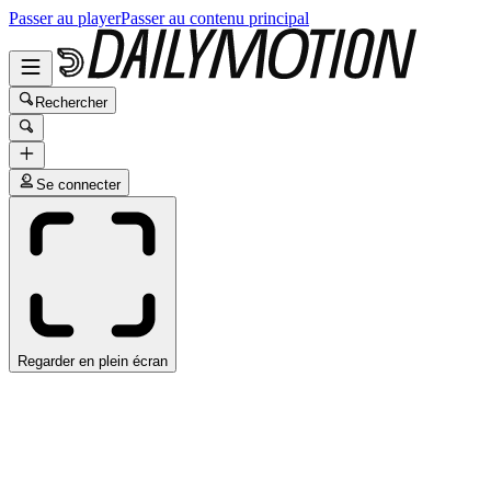
Passer au player
Passer au contenu principal
Rechercher
Se connecter
Regarder en plein écran