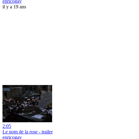
enricogay
il y a 19 ans
2:05
Le nom de la rose - trailer
enricogay