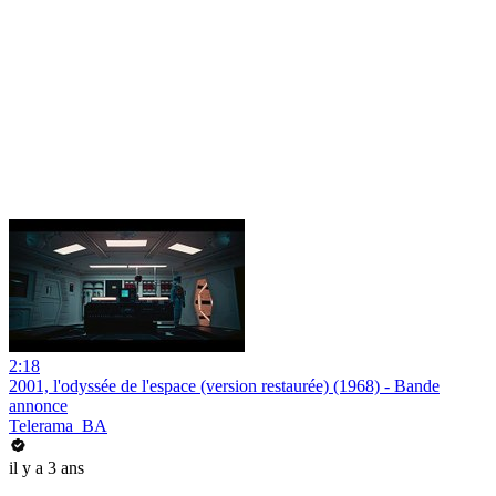
2:18
2001, l'odyssée de l'espace (version restaurée) (1968) - Bande
annonce
Telerama_BA
il y a 3 ans