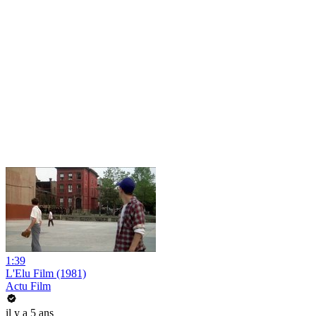
1:39
L'Elu Film (1981)
Actu Film
il y a 5 ans