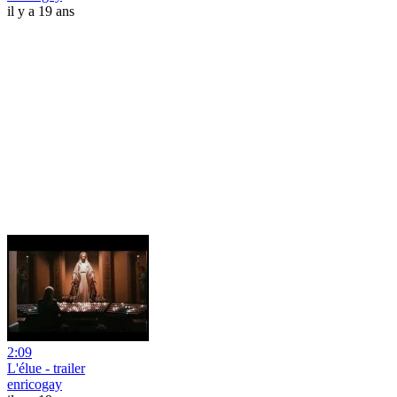
il y a 19 ans
2:09
L'élue - trailer
enricogay