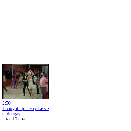
2:50
Living it up - Jerry Lewis
enricogay
il y a 19 ans