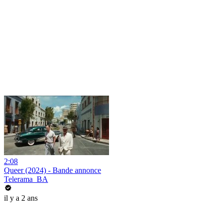
2:08
Queer (2024) - Bande annonce
Telerama_BA
il y a 2 ans