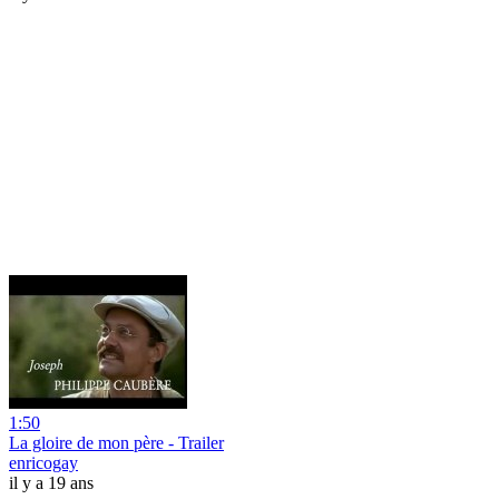
1:50
La gloire de mon père - Trailer
enricogay
il y a 19 ans