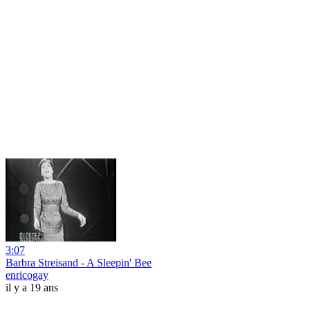
3:07
Barbra Streisand - A Sleepin' Bee
enricogay
il y a 19 ans