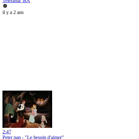
Telerama_BA
il y a 2 ans
2:47
Peter pan - "Le besoin d'aimer"