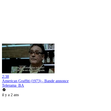
2:38
American Graffiti (1973) - Bande annonce
Telerama_BA
il y a 2 ans