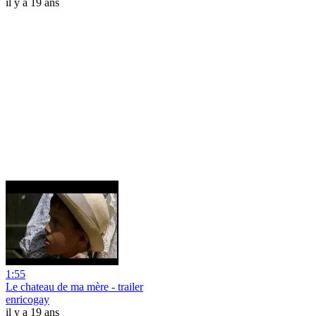
il y a 19 ans
1:55
Le chateau de ma mère - trailer
enricogay
il y a 19 ans