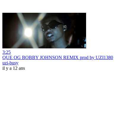
3:25
QUE OG BOBBY JOHNSON REMIX prod by UZI1380
uzi-busy
il y a 12 ans