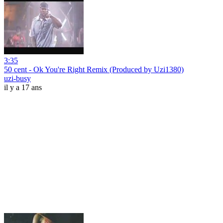
3:35
50 cent - Ok You're Right Remix (Produced by Uzi1380)
uzi-busy
il y a 17 ans