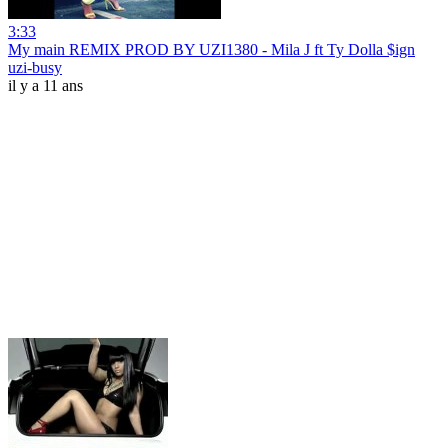
3:33
My main REMIX PROD BY UZI1380 - Mila J ft Ty Dolla $ign
uzi-busy
il y a 11 ans