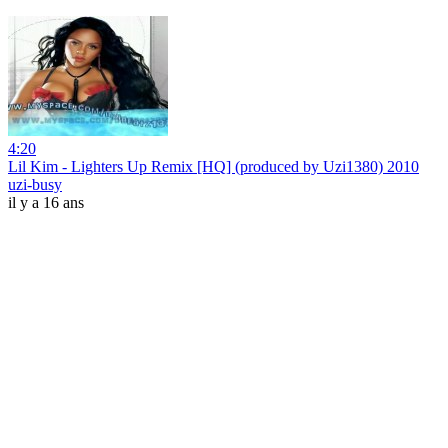
4:20
Lil Kim - Lighters Up Remix [HQ] (produced by Uzi1380) 2010
uzi-busy
il y a 16 ans