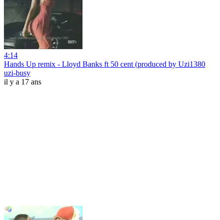
4:14
Hands Up remix - Lloyd Banks ft 50 cent (produced by Uzi1380
uzi-busy
il y a 17 ans