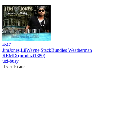
4:47
JimJones,LilWayne,StackBundles Weatherman
REMIX(produzi1380)
uzi-busy
il y a 16 ans