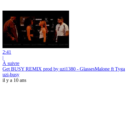
2:41
|
À suivre
Get BUSY REMIX prod by uzi1380 - GlassesMalone ft Tyga
uzi-busy
il y a 10 ans