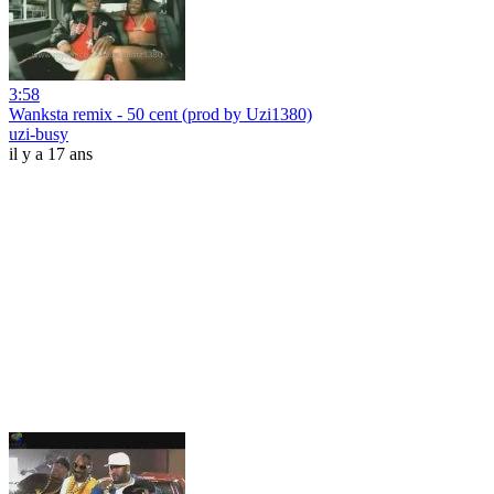
3:58
Wanksta remix - 50 cent (prod by Uzi1380)
uzi-busy
il y a 17 ans