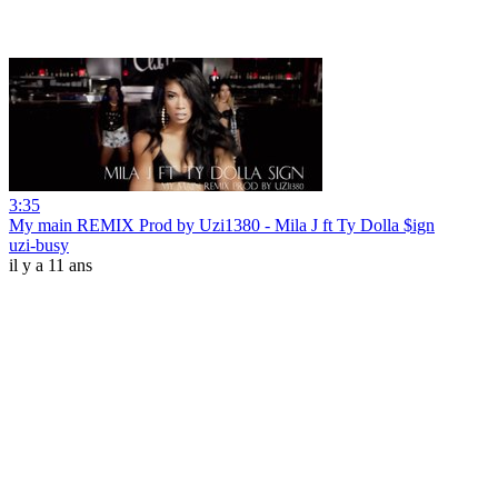
3:35
My main REMIX Prod by Uzi1380 - Mila J ft Ty Dolla $ign
uzi-busy
il y a 11 ans