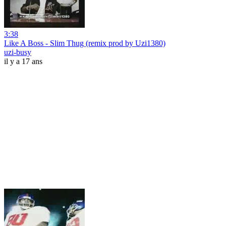
3:38
Like A Boss - Slim Thug (remix prod by Uzi1380)
uzi-busy
il y a 17 ans