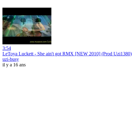
3:54
LeToya Luckett - She ain't got RMX [NEW 2010] (Prod Uzi1380)
uzi-busy
il y a 16 ans