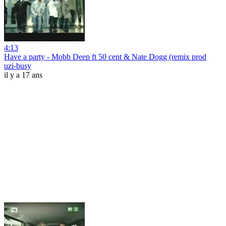
4:13
Have a party - Mobb Deep ft 50 cent & Nate Dogg (remix prod
uzi-busy
il y a 17 ans