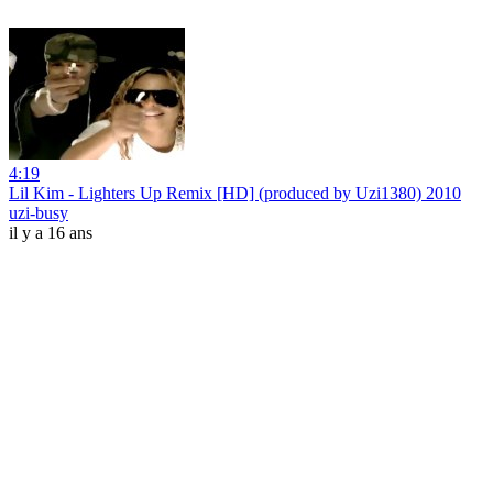
4:19
Lil Kim - Lighters Up Remix [HD] (produced by Uzi1380) 2010
uzi-busy
il y a 16 ans