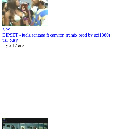
3:29
DIPSET - juelz santana ft cam'ron (remix prod by uzi1380)
uzi-busy
il y a 17 ans