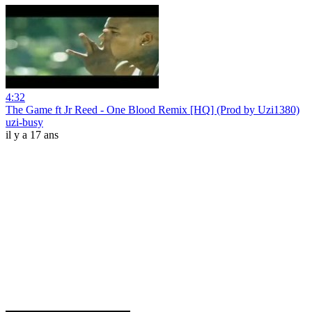
4:32
The Game ft Jr Reed - One Blood Remix [HQ] (Prod by Uzi1380)
uzi-busy
il y a 17 ans