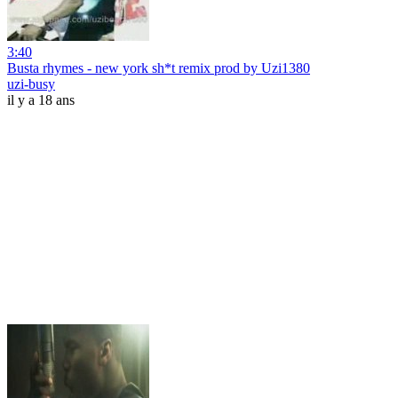
3:40
Busta rhymes - new york sh*t remix prod by Uzi1380
uzi-busy
il y a 18 ans