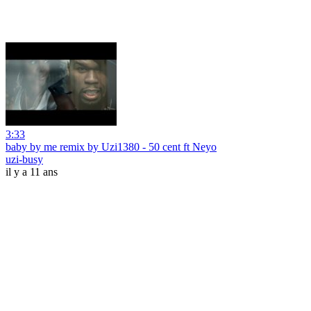
3:33
baby by me remix by Uzi1380 - 50 cent ft Neyo
uzi-busy
il y a 11 ans