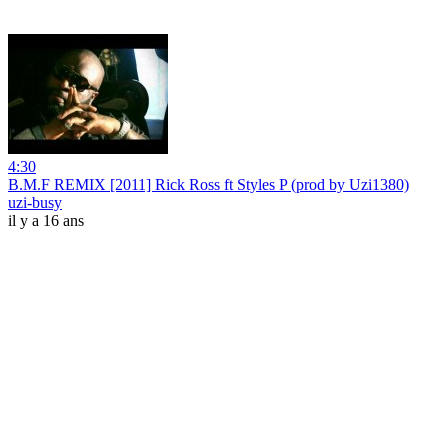
4:30
B.M.F REMIX [2011] Rick Ross ft Styles P (prod by Uzi1380)
uzi-busy
il y a 16 ans