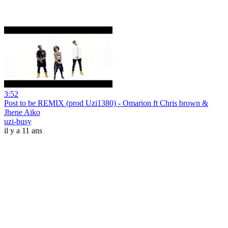
3:52
Post to be REMIX (prod Uzi1380) - Omarion ft Chris brown &
Jhene Aiko
uzi-busy
il y a 11 ans