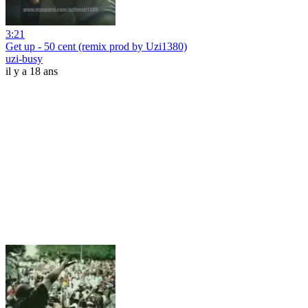
3:21
Get up - 50 cent (remix prod by Uzi1380)
uzi-busy
il y a 18 ans