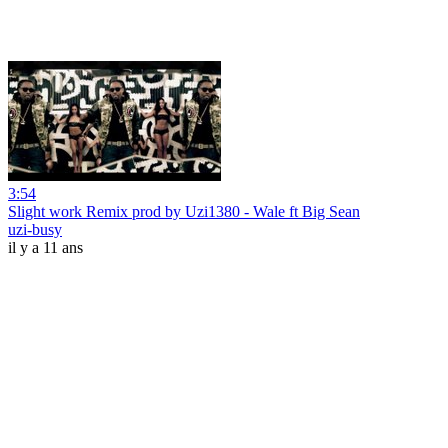
3:54
Slight work Remix prod by Uzi1380 - Wale ft Big Sean
uzi-busy
il y a 11 ans