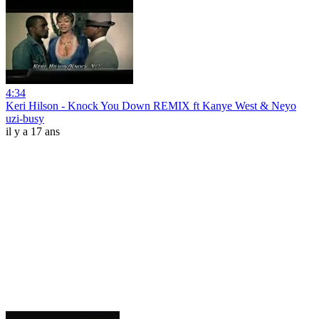
4:34
Keri Hilson - Knock You Down REMIX ft Kanye West & Neyo
uzi-busy
il y a 17 ans