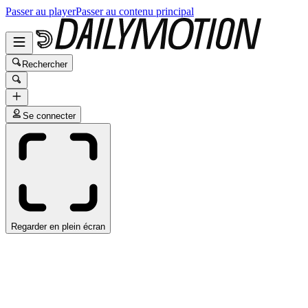
Passer au player
Passer au contenu principal
Rechercher
Se connecter
Regarder en plein écran