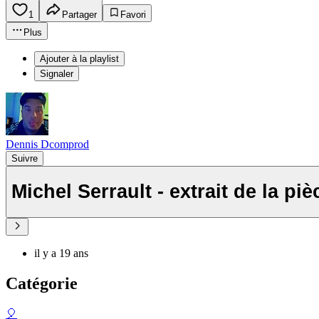
1
Partager
Favori
Plus
Ajouter à la playlist
Signaler
Dennis Dcomprod
Suivre
Michel Serrault - extrait de
il y a 19 ans
Catégorie
🎈