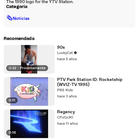
The 1990 logo for the YTV Station.
Categoría
🗞
Noticias
Recomendada
90s
LuckyCat
hace 5 años
0:32
|
Próximamente
PTV Park Station ID: Rocketship
(WVIZ-TV 1995)
PBS Kids
hace 3 años
0:11
Regency
CPvGc90
hace 11 años
0:16