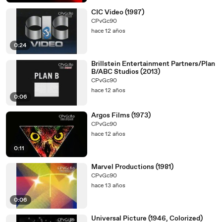
CIC Video (1987)
CPvGc90
hace 12 años
0:24
Brillstein Entertainment Partners/Plan
B/ABC Studios (2013)
CPvGc90
hace 12 años
0:06
Argos Films (1973)
CPvGc90
hace 12 años
0:11
Marvel Productions (1981)
CPvGc90
hace 13 años
0:06
Universal Picture (1946, Colorized)