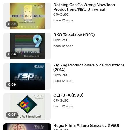
Nothing Can Go Wrong Now/Icon
Productions/NBC Universal
CPvGc90
hace 12 años
0:08
RKO Television (1986)
CPvGc90
hace 12 años
0:09
Zig Zag Productions/RSP Productions
(2014)
CPvGc90
hace 12 años
0:09
CLT-UFA (1996)
CPvGc90
hace 12 años
0:05
Regia Films Arturo Gonzalez (1980)