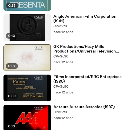
0:29
Anglo American Film Corporation
(1941)
CPvGc90
hace 12 años
0:10
GK Productions/Hazy Mills
Productions/Universal Television
(2011)
CPvGc90
hace 12 años
0:07
Films Incorporated/BBC Enterprises
(1980)
CPvGc90
hace 12 años
0:08
Acteurs Auteurs Associes (1987)
CPvGc90
hace 12 años
0:13