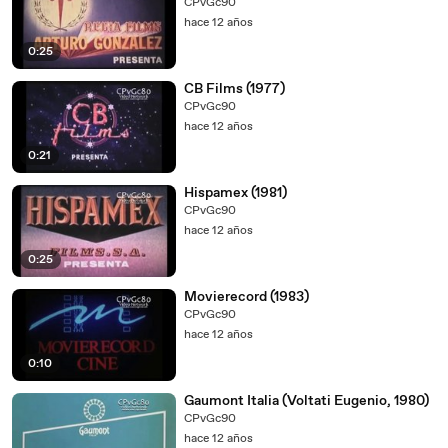
CPvGc90
hace 12 años
0:25
CB Films (1977)
CPvGc90
hace 12 años
0:21
Hispamex (1981)
CPvGc90
hace 12 años
0:25
Movierecord (1983)
CPvGc90
hace 12 años
0:10
Gaumont Italia (Voltati Eugenio, 1980)
CPvGc90
hace 12 años