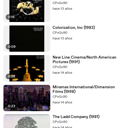
CPvGc90
hace 13 años
0:15
Colorization, Inc (1983)
CPvGc90
hace 13 años
0:09
New Line Cinema/North American
Pictures (1991)
CPvGc90
hace 14 años
0:28
Miramax International/Dimension
Films (1998)
CPvGc90
hace 14 años
0:23
The Ladd Company (1981)
CPvGc90
hace 14 años