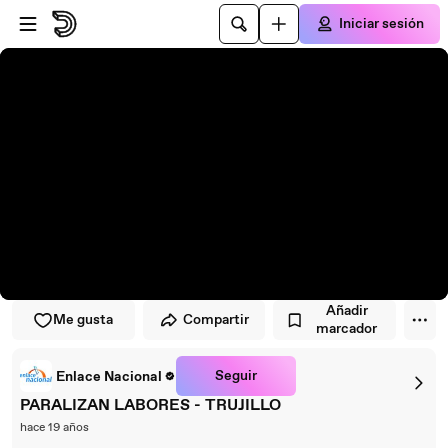
Saltar al reproductor
Saltar al contenido principal
Iniciar sesión
Añadir
Me gusta
Compartir
marcador
Seguir
Enlace Nacional
PARALIZAN LABORES - TRUJILLO
hace 19 años