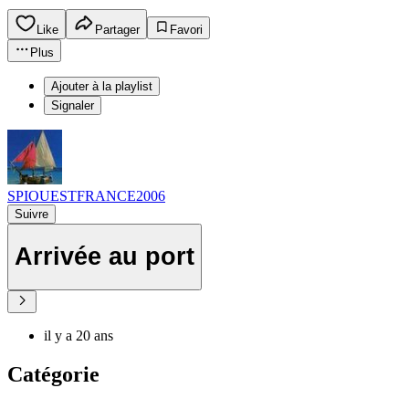
Like
Partager
Favori
Plus
Ajouter à la playlist
Signaler
SPIOUESTFRANCE2006
Suivre
Arrivée au port
il y a 20 ans
Catégorie