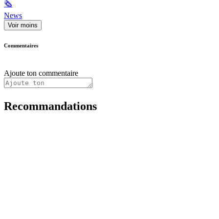
🗞
News
Voir moins
Commentaires
Ajoute ton commentaire
Recommandations