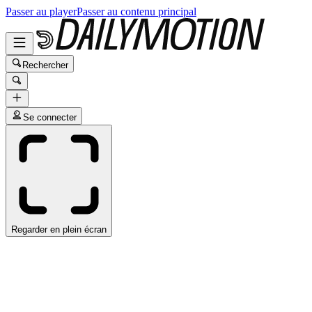
Passer au player
Passer au contenu principal
Rechercher
Se connecter
Regarder en plein écran