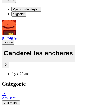
Plus
Ajouter à la playlist
Signaler
pubzagogo
Suivre
Canderel les encheres
il y a 20 ans
Catégorie
🎈
Amusant
Voir moins