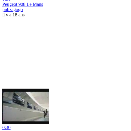
Peugeot 908 Le Mans
pubzagogo
il y a 18 ans
0:30