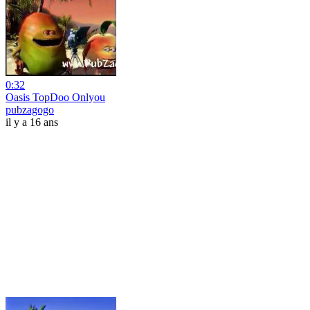
0:32
Oasis TopDoo Onlyou
pubzagogo
il y a 16 ans