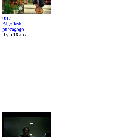
0:17
Algoflash
pubzagogo
il y a 16 ans