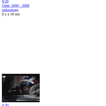
0:20
Optic 2000 - 2008
pubzagogo
il y a 18 ans
0:30