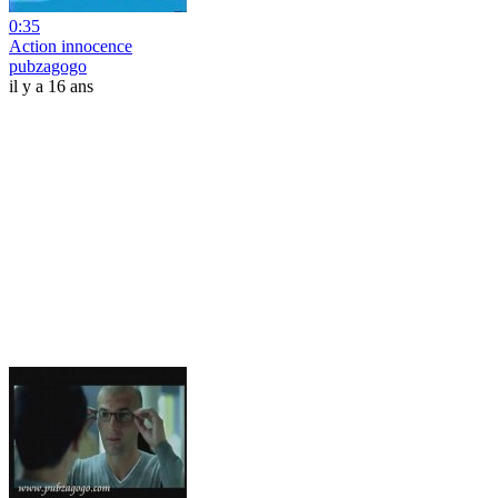
0:35
Action innocence
pubzagogo
il y a 16 ans