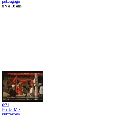
pubzagogo
il y a 18 ans
0:31
Perrier Mix
pubzagogo