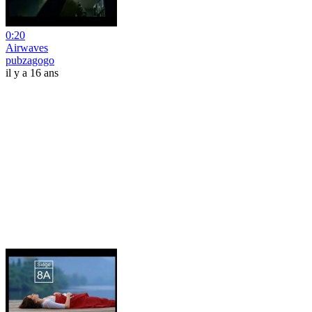
0:20
Airwaves
pubzagogo
il y a 16 ans