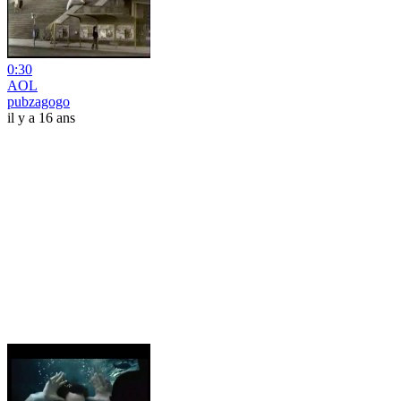
0:30
AOL
pubzagogo
il y a 16 ans