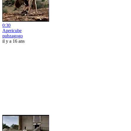
0:30
Apericube
pubzagogo
il y a 16 ans