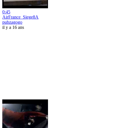
0:45
AirFrance_Siege8A
pubzagogo
il y a 16 ans