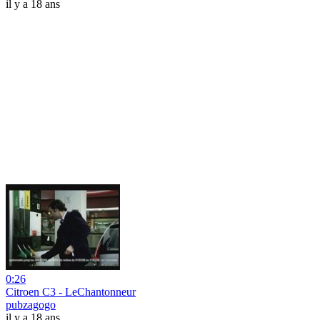
il y a 18 ans
0:26
Citroen C3 - LeChantonneur
pubzagogo
il y a 18 ans