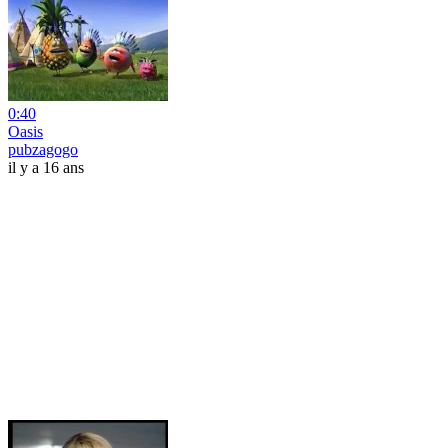
0:40
Oasis
pubzagogo
il y a 16 ans