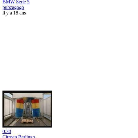
BMW Serie 5
pubzagogo
il y a 18 ans
0:30
Citroen Berlingo