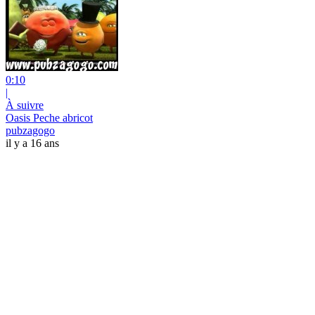
0:10
|
À suivre
Oasis Peche abricot
pubzagogo
il y a 16 ans