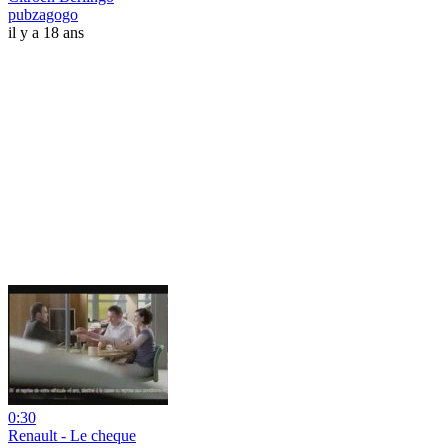
pubzagogo
il y a 18 ans
0:30
Renault - Le cheque