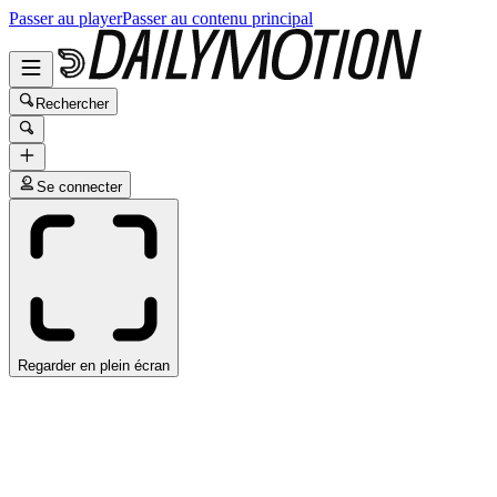
Passer au player
Passer au contenu principal
Rechercher
Se connecter
Regarder en plein écran