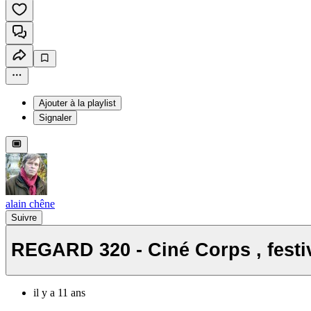
Ajouter à la playlist
Signaler
alain chêne
Suivre
REGARD 320 - Ciné Corps , festiv
il y a 11 ans