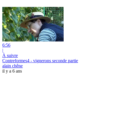
6:56
|
À suivre
Contreformes4 - vignerons seconde partie
alain chêne
il y a 6 ans