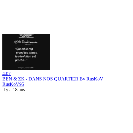
4:07
BEN & ZK - DANS NOS QUARTIER By RusKoV
RusKoV95
il y a 18 ans