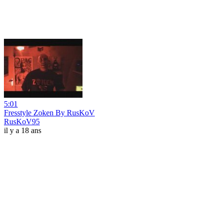
5:01
Fresstyle Zoken By RusKoV
RusKoV95
il y a 18 ans