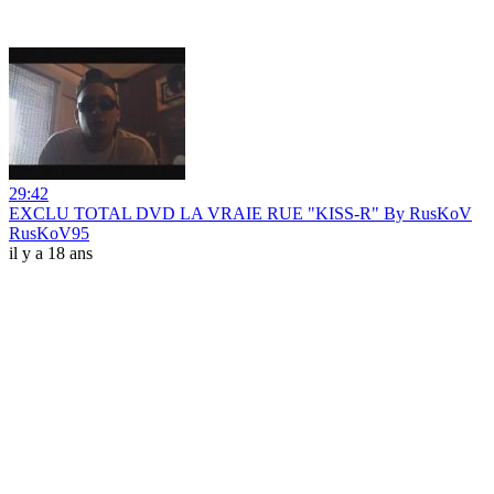
29:42
EXCLU TOTAL DVD LA VRAIE RUE "KISS-R" By RusKoV
RusKoV95
il y a 18 ans