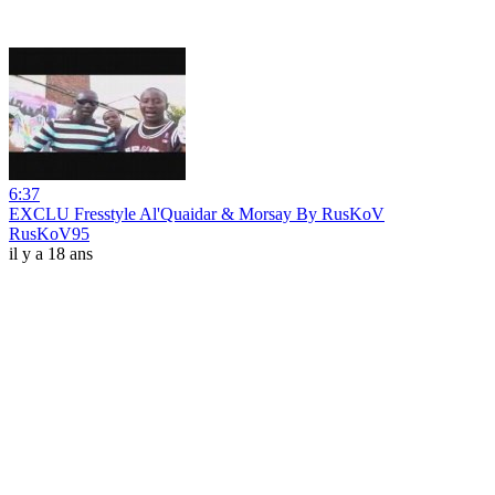
6:37
EXCLU Fresstyle Al'Quaidar & Morsay By RusKoV
RusKoV95
il y a 18 ans