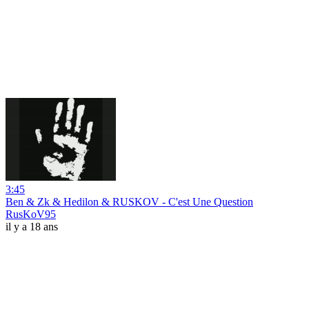
3:45
Ben & Zk & Hedilon & RUSKOV - C'est Une Question
RusKoV95
il y a 18 ans