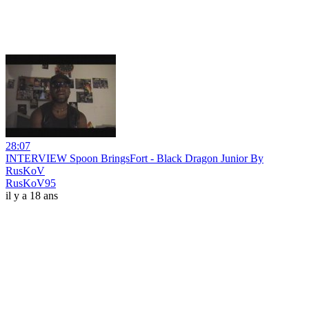
28:07
INTERVIEW Spoon BringsFort - Black Dragon Junior By
RusKoV
RusKoV95
il y a 18 ans