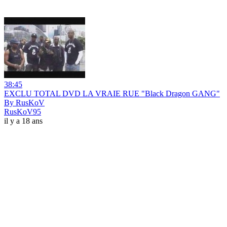
38:45
EXCLU TOTAL DVD LA VRAIE RUE "Black Dragon GANG"
By RusKoV
RusKoV95
il y a 18 ans