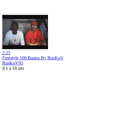
2:25
Freestyle 100 Bastos By RusKoV
RusKoV95
il y a 18 ans