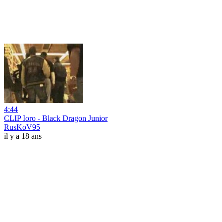
4:44
CLIP Ioro - Black Dragon Junior
RusKoV95
il y a 18 ans