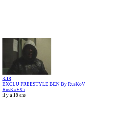
3:18
EXCLU FREESTYLE BEN By RusKoV
RusKoV95
il y a 18 ans