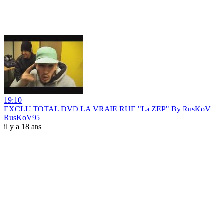
19:10
EXCLU TOTAL DVD LA VRAIE RUE "La ZEP" By RusKoV
RusKoV95
il y a 18 ans