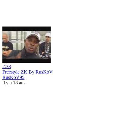
2:38
Freestyle ZK By RusKoV
RusKoV95
il y a 18 ans