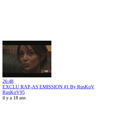
26:48
EXCLU RAP-AS EMISSION #1 By RusKoV
RusKoV95
il y a 18 ans