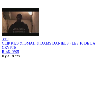
3:19
CLIP KI2S & ISMAH & DAMS DANIELS - LES 16 DE LA
CRYPTE
RusKoV95
il y a 18 ans