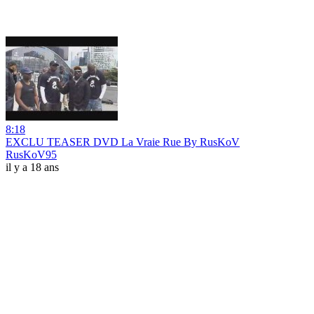
8:18
EXCLU TEASER DVD La Vraie Rue By RusKoV
RusKoV95
il y a 18 ans