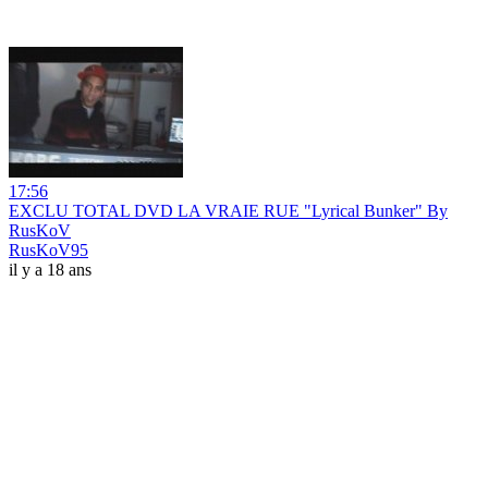
17:56
EXCLU TOTAL DVD LA VRAIE RUE "Lyrical Bunker" By
RusKoV
RusKoV95
il y a 18 ans