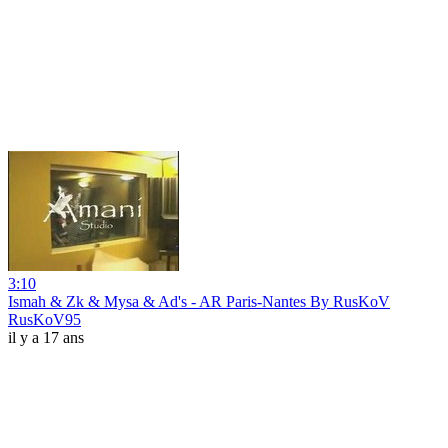
3:10
Ismah & Zk & Mysa & Ad's - AR Paris-Nantes By RusKoV
RusKoV95
il y a 17 ans