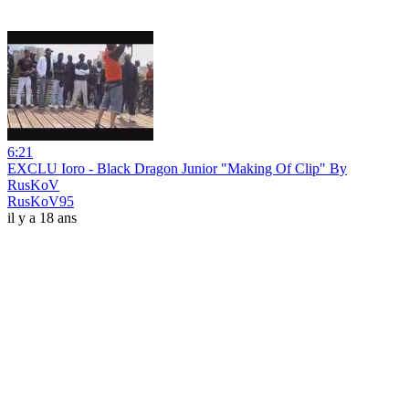
6:21
EXCLU Ioro - Black Dragon Junior "Making Of Clip" By
RusKoV
RusKoV95
il y a 18 ans