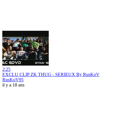
2:25
EXCLU CLIP ZK THUG - SERIEUX By RusKoV
RusKoV95
il y a 18 ans