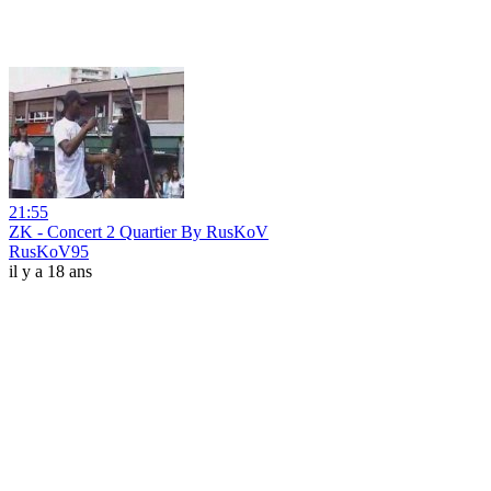
21:55
ZK - Concert 2 Quartier By RusKoV
RusKoV95
il y a 18 ans