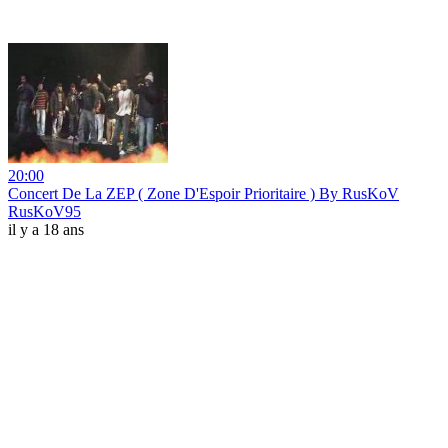
20:00
Concert De La ZEP ( Zone D'Espoir Prioritaire ) By RusKoV
RusKoV95
il y a 18 ans