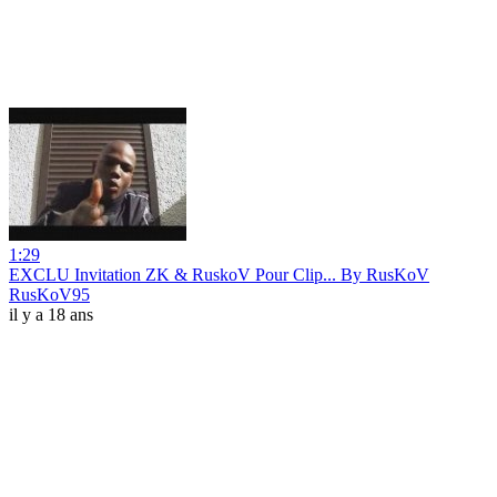
1:29
EXCLU Invitation ZK & RuskoV Pour Clip... By RusKoV
RusKoV95
il y a 18 ans