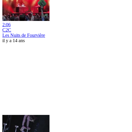
2:06
C2C
Les Nuits de Fourvière
il y a 14 ans