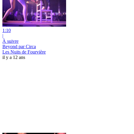
1:10
|
À suivre
Beyond par Circa
Les Nuits de Fourvière
il y a 12 ans