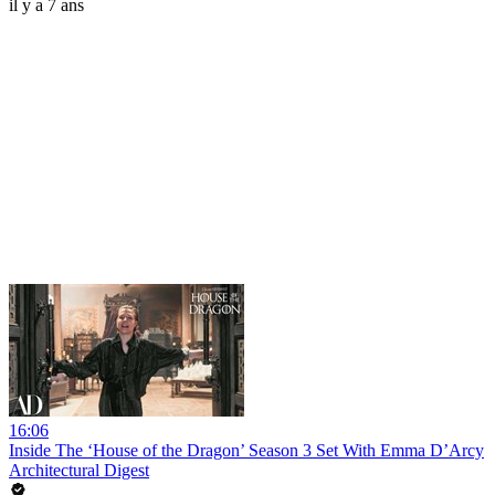
il y a 7 ans
16:06
Inside The ‘House of the Dragon’ Season 3 Set With Emma D’Arcy
Architectural Digest