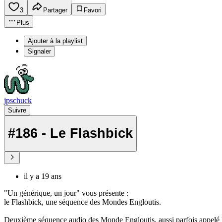
3
Partager
Favori
Plus
Ajouter à la playlist
Signaler
jpschuck
Suivre
#186 - Le Flashbick
il y a 19 ans
"Un générique, un jour" vous présente :
le Flashbick, une séquence des Mondes Engloutis.
Deuxième séquence audio des Monde Engloutis, aussi parfois appelé la