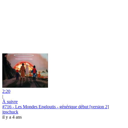
2:20
|
À suivre
#716 - Les Mondes Engloutis - générique début [version 2]
jpschuck
il y a 4 ans