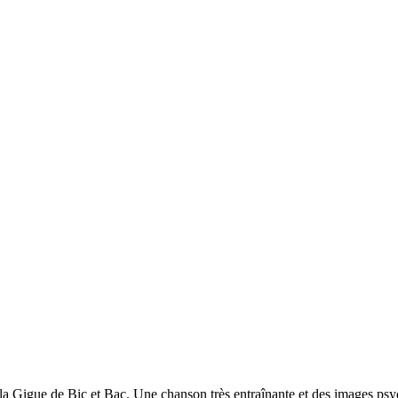
 Gigue de Bic et Bac. Une chanson très entraînante et des images psych