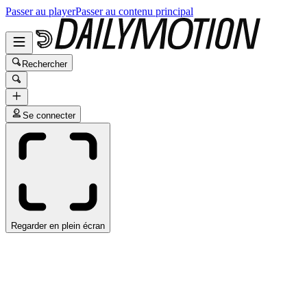
Passer au player
Passer au contenu principal
Rechercher
Se connecter
Regarder en plein écran