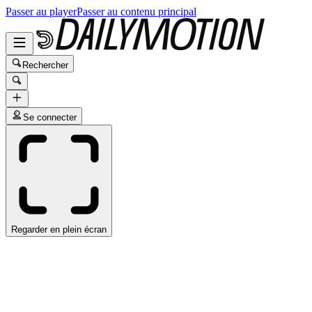
Passer au player
Passer au contenu principal
Rechercher
Se connecter
Regarder en plein écran