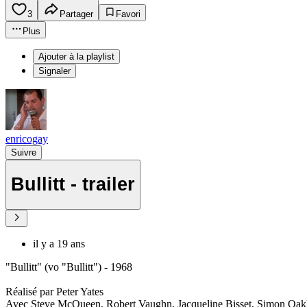
3
Partager
Favori
Plus
Ajouter à la playlist
Signaler
enricogay
Suivre
Bullitt - trailer
il y a 19 ans
"Bullitt" (vo "Bullitt") - 1968
Réalisé par Peter Yates
Avec Steve McQueen, Robert Vaughn, Jacqueline Bisset, Simon Oak