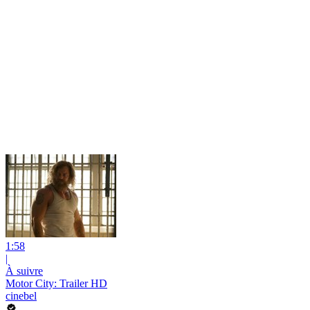
1:58
|
À suivre
Motor City: Trailer HD
cinebel