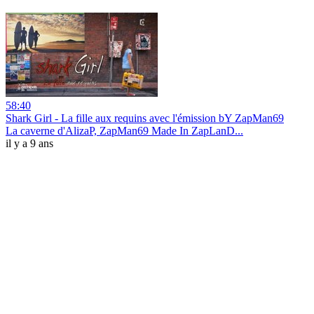
58:40
Shark Girl - La fille aux requins avec l'émission bY ZapMan69
La caverne d'AlizaP, ZapMan69 Made In ZapLanD...
il y a 9 ans