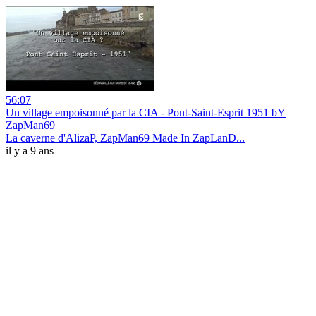
56:07
Un village empoisonné par la CIA - Pont-Saint-Esprit 1951 bY
ZapMan69
La caverne d'AlizaP, ZapMan69 Made In ZapLanD...
il y a 9 ans