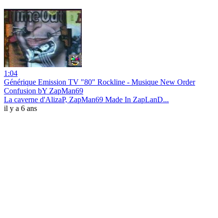
1:04
Générique Emission TV "80" Rockline - Musique New Order
Confusion bY ZapMan69
La caverne d'AlizaP, ZapMan69 Made In ZapLanD...
il y a 6 ans