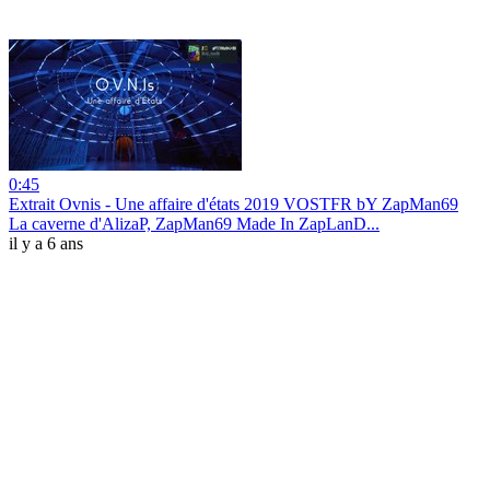
0:45
Extrait Ovnis - Une affaire d'états 2019 VOSTFR bY ZapMan69
La caverne d'AlizaP, ZapMan69 Made In ZapLanD...
il y a 6 ans