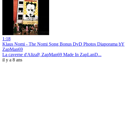
1:18
Klaus Nomi - The Nomi Song Bonus DvD Photos Diaporama bY
ZapMan69
La caverne d'AlizaP, ZapMan69 Made In ZapLanD...
il y a 8 ans