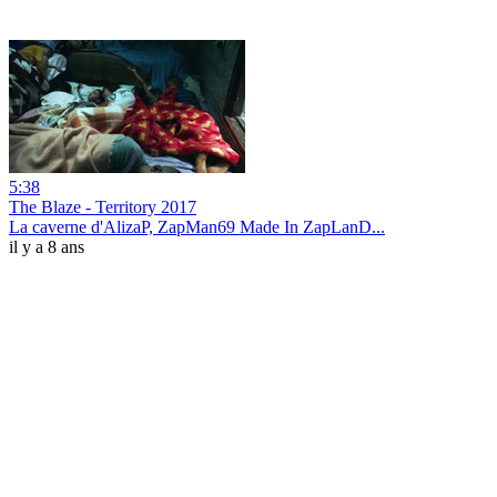
5:38
The Blaze - Territory 2017
La caverne d'AlizaP, ZapMan69 Made In ZapLanD...
il y a 8 ans