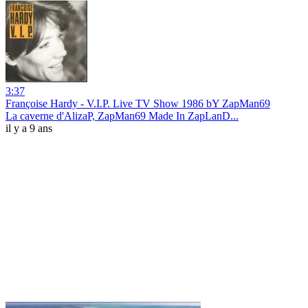
3:37
Françoise Hardy - V.I.P. Live TV Show 1986 bY ZapMan69
La caverne d'AlizaP, ZapMan69 Made In ZapLanD...
il y a 9 ans