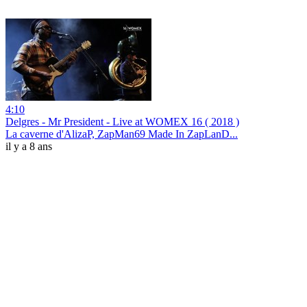
4:10
Delgres - Mr President - Live at WOMEX 16 ( 2018 )
La caverne d'AlizaP, ZapMan69 Made In ZapLanD...
il y a 8 ans