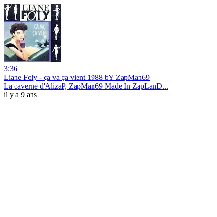
3:36
Liane Foly - ça va ça vient 1988 bY ZapMan69
La caverne d'AlizaP, ZapMan69 Made In ZapLanD...
il y a 9 ans