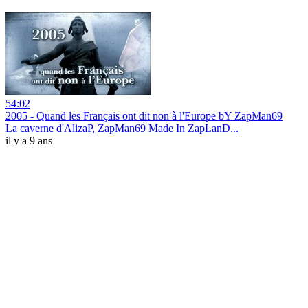
54:02
2005 - Quand les Français ont dit non à l'Europe bY ZapMan69
La caverne d'AlizaP, ZapMan69 Made In ZapLanD...
il y a 9 ans