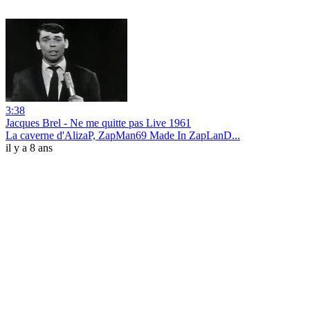
3:38
Jacques Brel - Ne me quitte pas Live 1961
La caverne d'AlizaP, ZapMan69 Made In ZapLanD...
il y a 8 ans