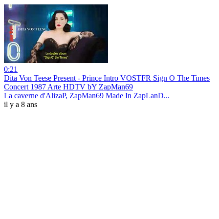
0:21
Dita Von Teese Present - Prince Intro VOSTFR Sign O The Times
Concert 1987 Arte HDTV bY ZapMan69
La caverne d'AlizaP, ZapMan69 Made In ZapLanD...
il y a 8 ans