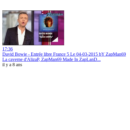
17:36
David Bowie - Entrée libre France 5 Le 04-03-2015 bY ZapMan69
La caverne d'AlizaP, ZapMan69 Made In ZapLanD...
il y a 8 ans