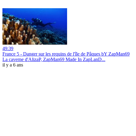
49:39
France 5 - Danger sur les requins de l'île de Pâques bY ZapMan69
La caverne d'AlizaP, ZapMan69 Made In ZapLanD...
il y a 6 ans