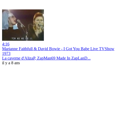
4:16
Marianne Faithfull & David Bowie - I Got You Babe Live TVShow
1973
La caverne d'AlizaP, ZapMan69 Made In ZapLanD...
il y a 8 ans