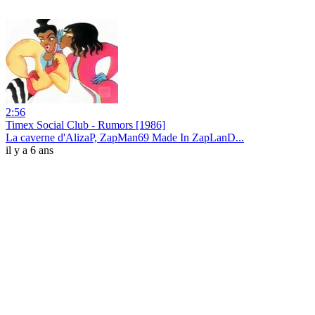
2:56
Timex Social Club - Rumors [1986]
La caverne d'AlizaP, ZapMan69 Made In ZapLanD...
il y a 6 ans