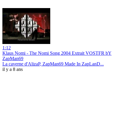
1:12
Klaus Nomi - The Nomi Song 2004 Extrait VOSTFR bY
ZapMan69
La caverne d'AlizaP, ZapMan69 Made In ZapLanD...
il y a 8 ans