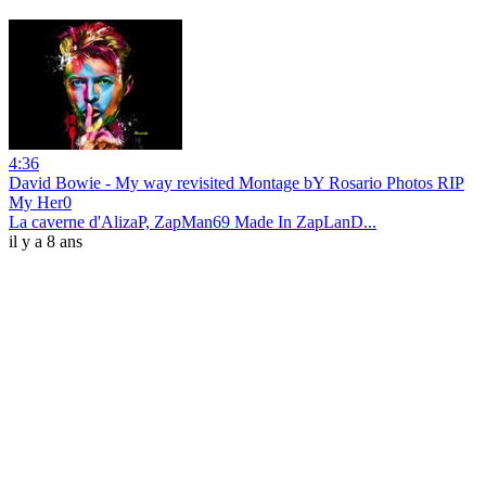
4:36
David Bowie - My way revisited Montage bY Rosario Photos RIP
My Her0
La caverne d'AlizaP, ZapMan69 Made In ZapLanD...
il y a 8 ans