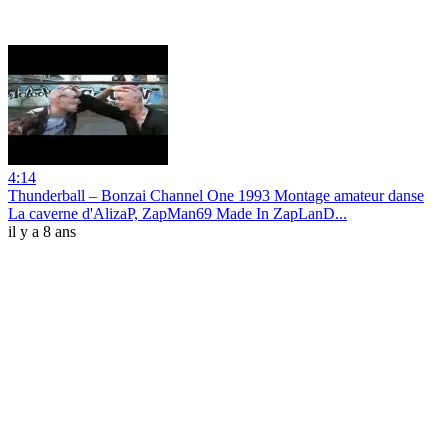
4:14
Thunderball ‎– Bonzai Channel One 1993 Montage amateur danse
La caverne d'AlizaP, ZapMan69 Made In ZapLanD...
il y a 8 ans