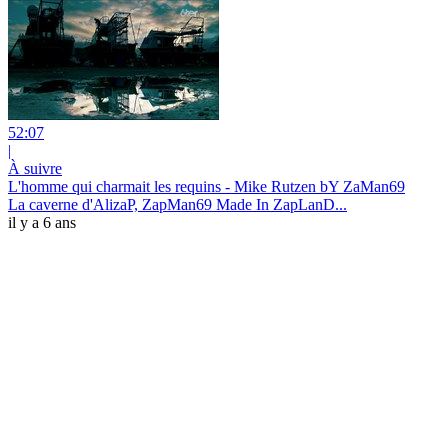
52:07
|
À suivre
L'homme qui charmait les requins - Mike Rutzen bY ZaMan69
La caverne d'AlizaP, ZapMan69 Made In ZapLanD...
il y a 6 ans