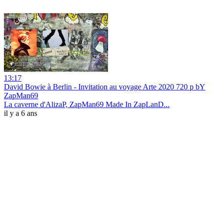
13:17
David Bowie à Berlin - Invitation au voyage Arte 2020 720 p bY
ZapMan69
La caverne d'AlizaP, ZapMan69 Made In ZapLanD...
il y a 6 ans