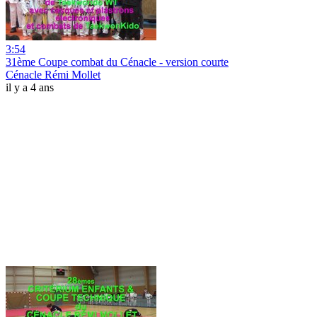
3:54
31ème Coupe combat du Cénacle - version courte
Cénacle Rémi Mollet
il y a 4 ans