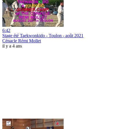
6:42
Stage été Taekwonkido - Toulon - août 2021
Cénacle Rémi Mollet
il y a 4 ans