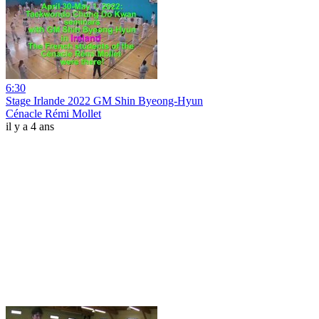
6:30
Stage Irlande 2022 GM Shin Byeong-Hyun
Cénacle Rémi Mollet
il y a 4 ans