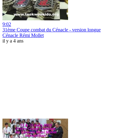
9:02
31ème Coupe combat du Cénacle - version longue
Cénacle Rémi Mollet
il y a 4 ans