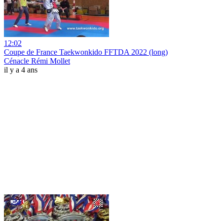
12:02
Coupe de France Taekwonkido FFTDA 2022 (long)
Cénacle Rémi Mollet
il y a 4 ans