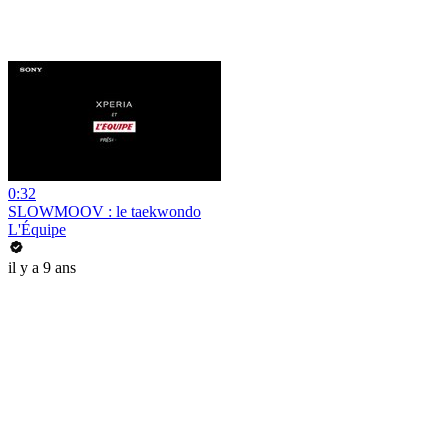
0:32
SLOWMOOV : le taekwondo
L'Équipe
il y a 9 ans