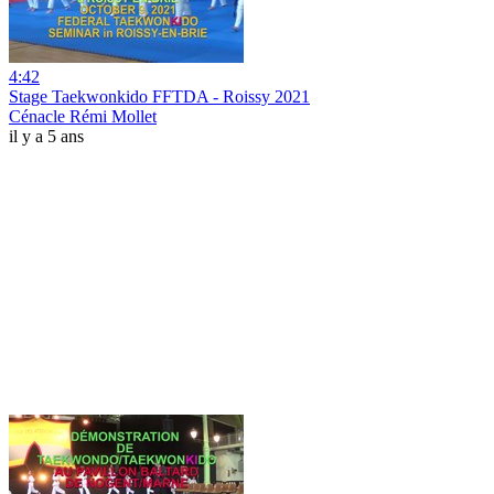
4:42
Stage Taekwonkido FFTDA - Roissy 2021
Cénacle Rémi Mollet
il y a 5 ans