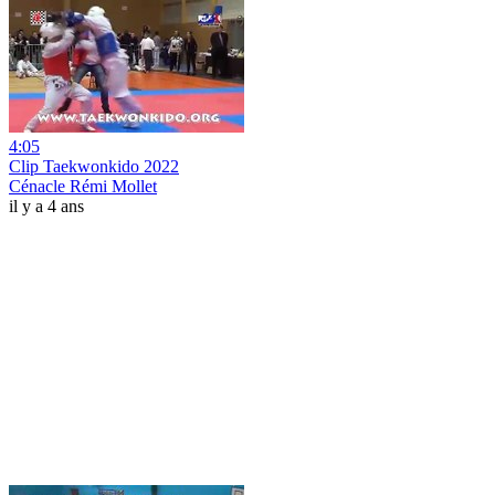
4:05
Clip Taekwonkido 2022
Cénacle Rémi Mollet
il y a 4 ans