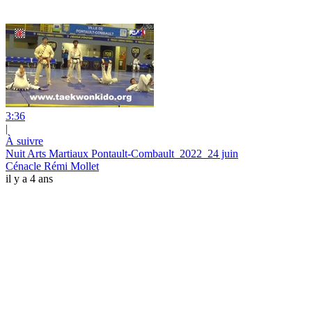
3:36
|
À suivre
Nuit Arts Martiaux Pontault-Combault_2022_24 juin
Cénacle Rémi Mollet
il y a 4 ans