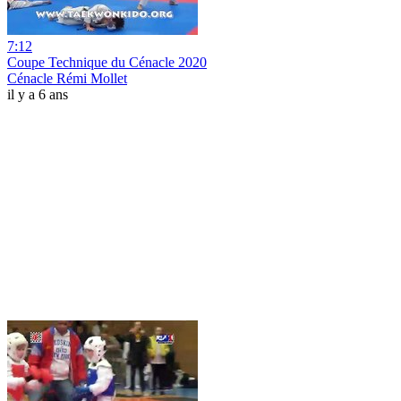
7:12
Coupe Technique du Cénacle 2020
Cénacle Rémi Mollet
il y a 6 ans