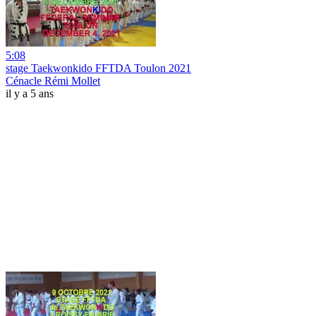
5:08
stage Taekwonkido FFTDA Toulon 2021
Cénacle Rémi Mollet
il y a 5 ans