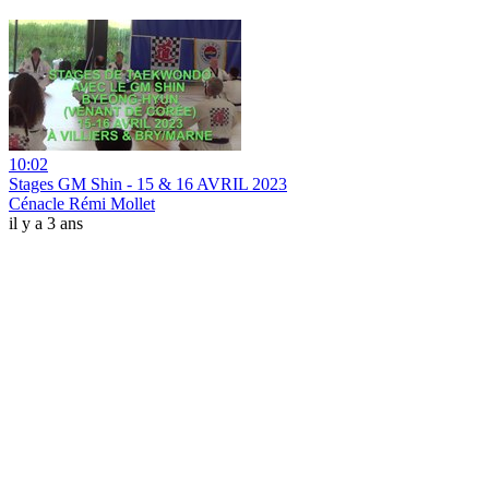
10:02
Stages GM Shin - 15 & 16 AVRIL 2023
Cénacle Rémi Mollet
il y a 3 ans