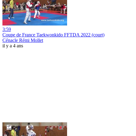
3:59
Coupe de France Taekwonkido FFTDA 2022 (court)
Cénacle Rémi Mollet
il y a 4 ans