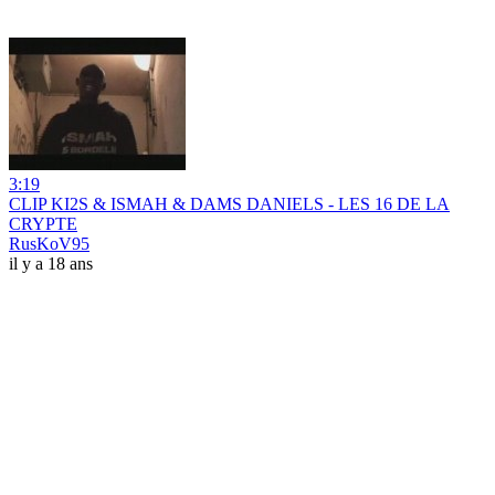
3:19
CLIP KI2S & ISMAH & DAMS DANIELS - LES 16 DE LA
CRYPTE
RusKoV95
il y a 18 ans