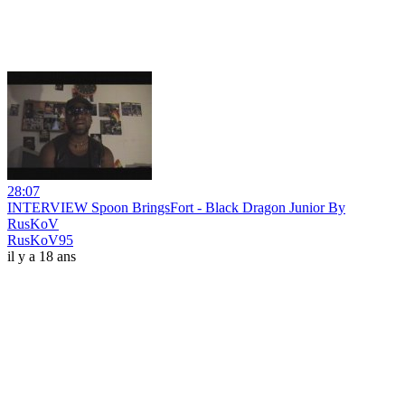
28:07
INTERVIEW Spoon BringsFort - Black Dragon Junior By
RusKoV
RusKoV95
il y a 18 ans