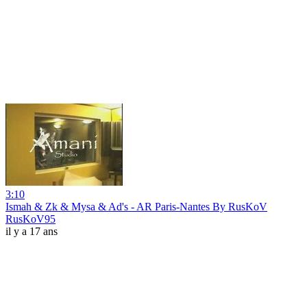
3:10
Ismah & Zk & Mysa & Ad's - AR Paris-Nantes By RusKoV
RusKoV95
il y a 17 ans