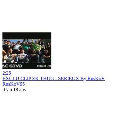
2:25
EXCLU CLIP ZK THUG - SERIEUX By RusKoV
RusKoV95
il y a 18 ans