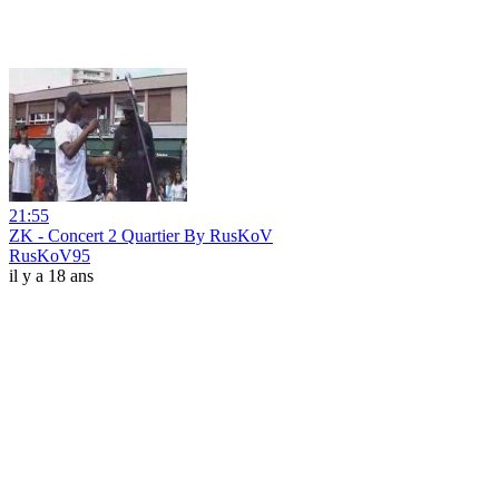
21:55
ZK - Concert 2 Quartier By RusKoV
RusKoV95
il y a 18 ans