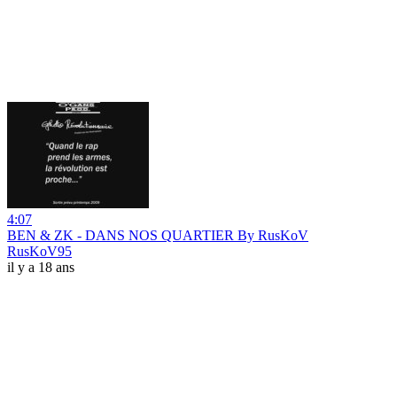
4:07
BEN & ZK - DANS NOS QUARTIER By RusKoV
RusKoV95
il y a 18 ans