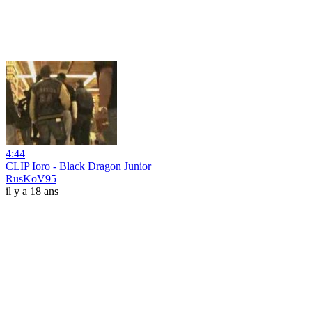
4:44
CLIP Ioro - Black Dragon Junior
RusKoV95
il y a 18 ans