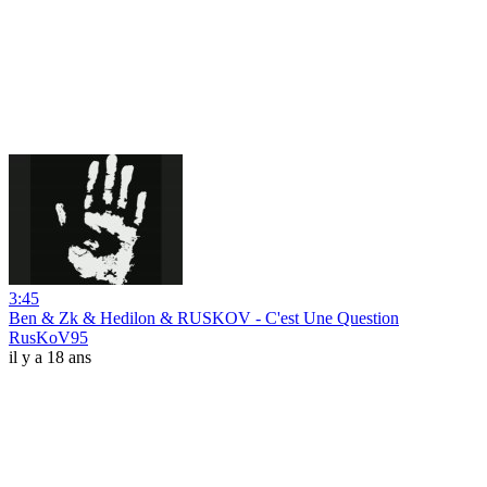
3:45
Ben & Zk & Hedilon & RUSKOV - C'est Une Question
RusKoV95
il y a 18 ans