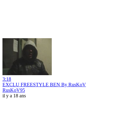
3:18
EXCLU FREESTYLE BEN By RusKoV
RusKoV95
il y a 18 ans