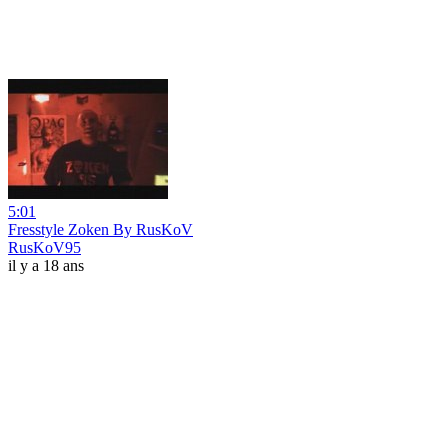
5:01
Fresstyle Zoken By RusKoV
RusKoV95
il y a 18 ans