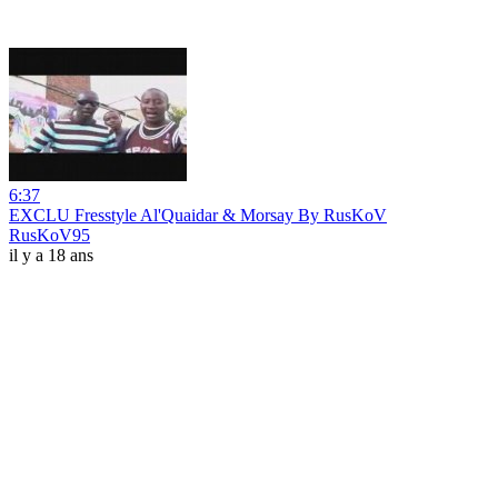
6:37
EXCLU Fresstyle Al'Quaidar & Morsay By RusKoV
RusKoV95
il y a 18 ans