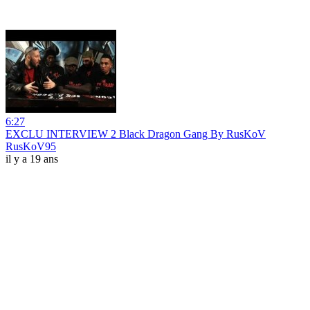
6:27
EXCLU INTERVIEW 2 Black Dragon Gang By RusKoV
RusKoV95
il y a 19 ans