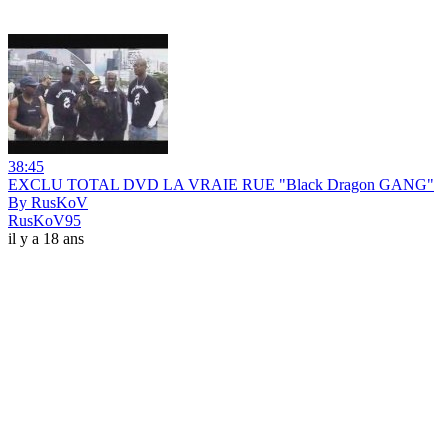
38:45
EXCLU TOTAL DVD LA VRAIE RUE "Black Dragon GANG"
By RusKoV
RusKoV95
il y a 18 ans