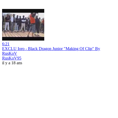
6:21
EXCLU Ioro - Black Dragon Junior "Making Of Clip" By
RusKoV
RusKoV95
il y a 18 ans