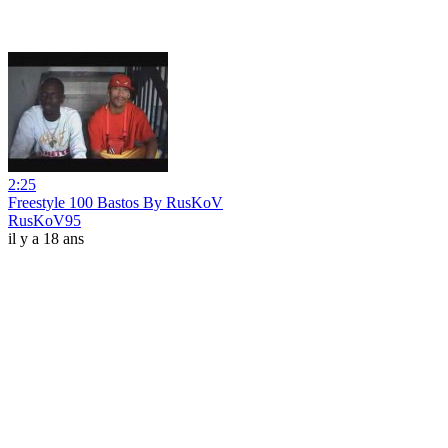
2:25
Freestyle 100 Bastos By RusKoV
RusKoV95
il y a 18 ans