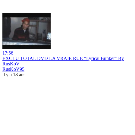
17:56
EXCLU TOTAL DVD LA VRAIE RUE "Lyrical Bunker" By
RusKoV
RusKoV95
il y a 18 ans