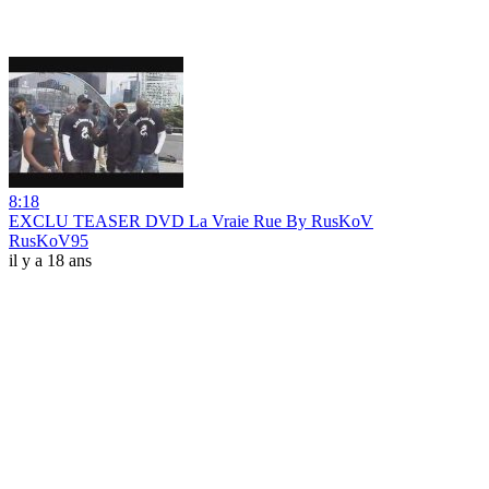
8:18
EXCLU TEASER DVD La Vraie Rue By RusKoV
RusKoV95
il y a 18 ans