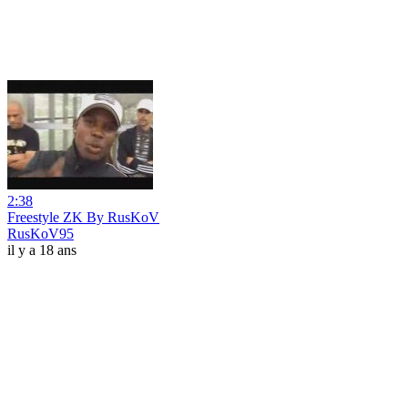
2:38
Freestyle ZK By RusKoV
RusKoV95
il y a 18 ans