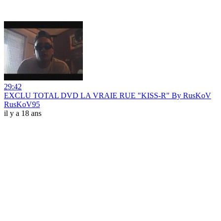
29:42
EXCLU TOTAL DVD LA VRAIE RUE "KISS-R" By RusKoV
RusKoV95
il y a 18 ans