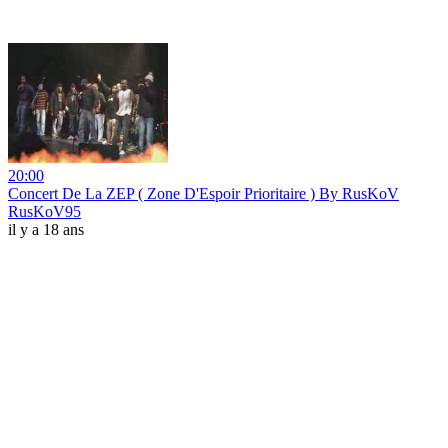
20:00
Concert De La ZEP ( Zone D'Espoir Prioritaire ) By RusKoV
RusKoV95
il y a 18 ans