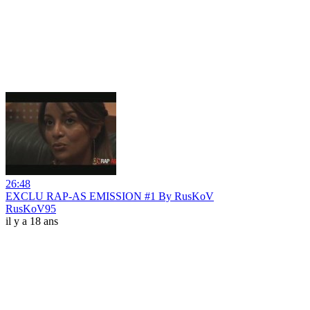
26:48
EXCLU RAP-AS EMISSION #1 By RusKoV
RusKoV95
il y a 18 ans