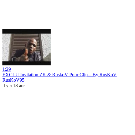
1:29
EXCLU Invitation ZK & RuskoV Pour Clip... By RusKoV
RusKoV95
il y a 18 ans