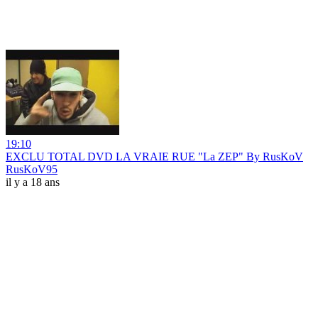
19:10
EXCLU TOTAL DVD LA VRAIE RUE "La ZEP" By RusKoV
RusKoV95
il y a 18 ans