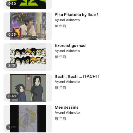
0:30
Pika Pikatchu by Ikue !
Ayumi Akimoto
18 年前
0:35
Exorcist go mad
Ayumi Akimoto
18 年前
2:13
Itachi, Itachi... ITACHI !
Ayumi Akimoto
18 年前
0:43
Mes dessins
Ayumi Akimoto
18 年前
2:58