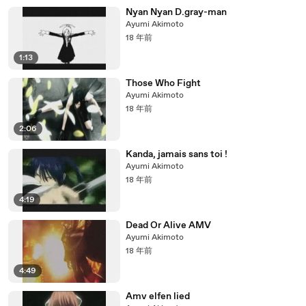
Nyan Nyan D.gray-man
Ayumi Akimoto
18 年前
1:13
Those Who Fight
Ayumi Akimoto
18 年前
2:06
Kanda, jamais sans toi !
Ayumi Akimoto
18 年前
4:19
Dead Or Alive AMV
Ayumi Akimoto
18 年前
4:49
Amv elfen lied