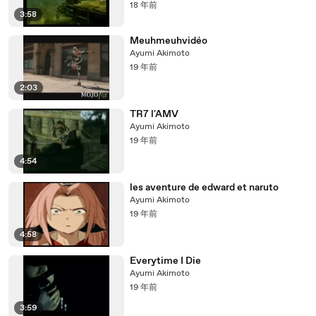
18 年前
3:58
Meuhmeuhvidéo
Ayumi Akimoto
19 年前
2:03
TR7 l'AMV
Ayumi Akimoto
19 年前
4:54
les aventure de edward et naruto
Ayumi Akimoto
19 年前
4:58
Everytime I Die
Ayumi Akimoto
19 年前
3:59