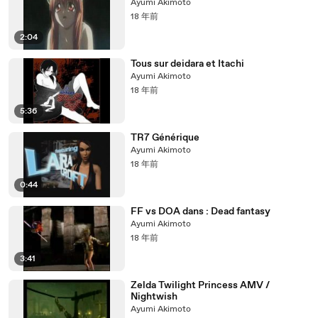
Ayumi Akimoto
18 年前
2:04
Tous sur deidara et Itachi
Ayumi Akimoto
18 年前
5:36
TR7 Générique
Ayumi Akimoto
18 年前
0:44
FF vs DOA dans : Dead fantasy
Ayumi Akimoto
18 年前
3:41
Zelda Twilight Princess AMV /
Nightwish
Ayumi Akimoto