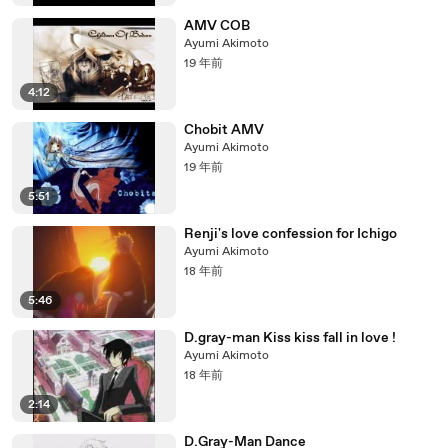
AMV COB
Ayumi Akimoto
19 年前
4:12
Chobit AMV
Ayumi Akimoto
19 年前
5:51
Renji's love confession for Ichigo
Ayumi Akimoto
18 年前
5:46
D.gray-man Kiss kiss fall in love !
Ayumi Akimoto
18 年前
2:14
D.Gray-Man Dance