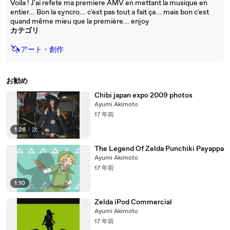
Voila ! J'ai refete ma premiere AMV en mettant la musique en
entier... Bon la syncro... c'est pas tout a fait ça... mais bon c'est
quand même mieu que la première... enjoy
カテゴリ
🦄
アート・創作
お勧め
Chibi japan expo 2009 photos
Ayumi Akimoto
17 年前
1:26
|
次
The Legend Of Zelda Punchiki Payappa
Ayumi Akimoto
17 年前
1:10
Zelda iPod Commercial
Ayumi Akimoto
17 年前