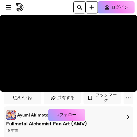
プレイヤーにスキップ
メインコンテンツにスキップ
ログイン
ブックマー
いいね
共有する
ク
+フォロー
Ayumi Akimoto
Fullmetal Alchemist Fan Art (AMV)
19 年前