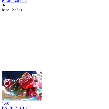
Enlace Nacional
hace 12 años
1:48
EN_201213_HCO