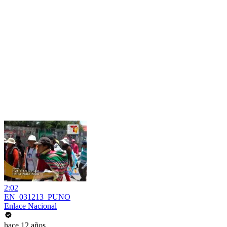
2:02
EN_031213_PUNO
Enlace Nacional
hace 12 años