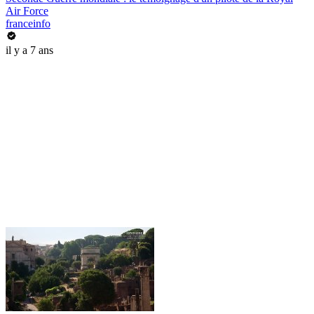
Air Force
franceinfo
il y a 7 ans