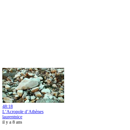
48:18
L’Acropole d’Athènes
laurentnice
il y a 8 ans