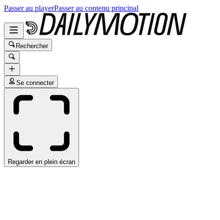
Passer au player
Passer au contenu principal
Rechercher
Se connecter
Regarder en plein écran