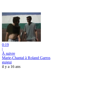
0:19
|
À suivre
Marie-Chantal à Roland Garros
guigui
il y a 16 ans