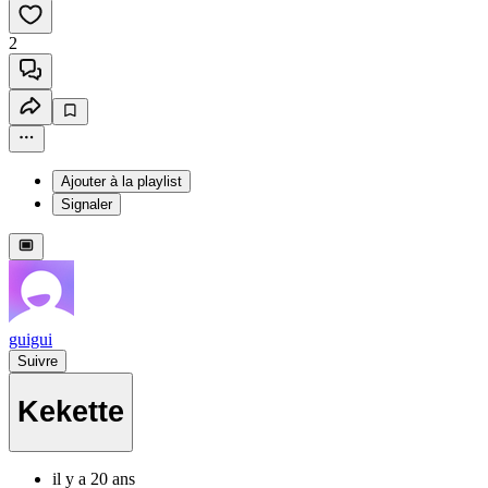
2
Ajouter à la playlist
Signaler
guigui
Suivre
Kekette
il y a 20 ans