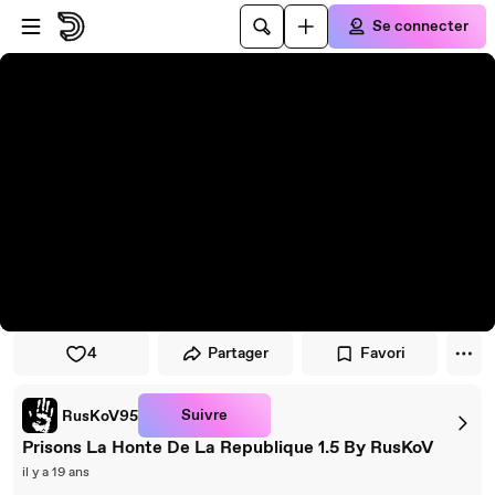
Passer au player
Passer au contenu principal
Se connecter
4
Partager
Favori
Suivre
RusKoV95
Prisons La Honte De La Republique 1.5 By RusKoV
il y a 19 ans