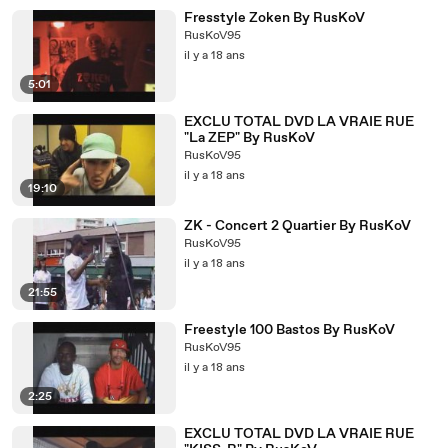
Fresstyle Zoken By RusKoV
RusKoV95
il y a 18 ans
5:01
EXCLU TOTAL DVD LA VRAIE RUE
"La ZEP" By RusKoV
RusKoV95
il y a 18 ans
19:10
ZK - Concert 2 Quartier By RusKoV
RusKoV95
il y a 18 ans
21:55
Freestyle 100 Bastos By RusKoV
RusKoV95
il y a 18 ans
2:25
EXCLU TOTAL DVD LA VRAIE RUE