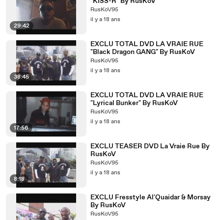
"KISS-R" By RusKoV
RusKoV95
il y a 18 ans
29:42
EXCLU TOTAL DVD LA VRAIE RUE
"Black Dragon GANG" By RusKoV
RusKoV95
il y a 18 ans
38:45
EXCLU TOTAL DVD LA VRAIE RUE
"Lyrical Bunker" By RusKoV
RusKoV95
il y a 18 ans
17:56
EXCLU TEASER DVD La Vraie Rue By
RusKoV
RusKoV95
il y a 18 ans
8:18
EXCLU Fresstyle Al'Quaidar & Morsay
By RusKoV
RusKoV95