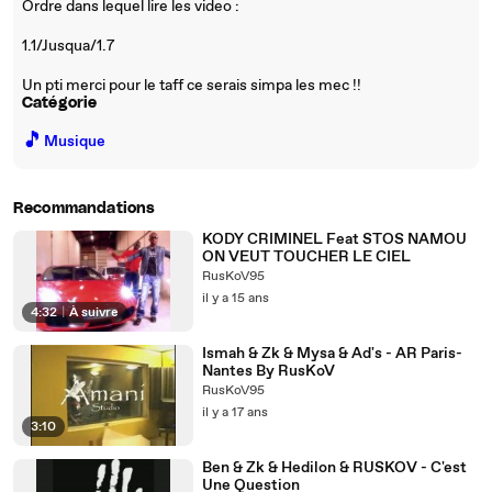
Ordre dans lequel lire les video :
1.1/Jusqua/1.7
Un pti merci pour le taff ce serais simpa les mec !!
Catégorie
🎵
Musique
Recommandations
KODY CRIMINEL Feat STOS NAMOU
ON VEUT TOUCHER LE CIEL
RusKoV95
il y a 15 ans
4:32
|
À suivre
Ismah & Zk & Mysa & Ad's - AR Paris-
Nantes By RusKoV
RusKoV95
il y a 17 ans
3:10
Ben & Zk & Hedilon & RUSKOV - C'est
Une Question