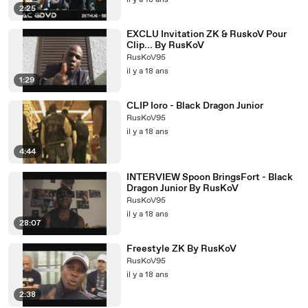
il y a 18 ans
2:25
EXCLU Invitation ZK & RuskoV Pour
Clip... By RusKoV
RusKoV95
il y a 18 ans
1:29
CLIP Ioro - Black Dragon Junior
RusKoV95
il y a 18 ans
4:44
INTERVIEW Spoon BringsFort - Black
Dragon Junior By RusKoV
RusKoV95
il y a 18 ans
28:07
Freestyle ZK By RusKoV
RusKoV95
il y a 18 ans
2:38