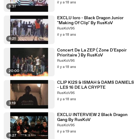
il y a 18 ans
6:37
EXCLU Ioro - Black Dragon Junior
"Making Of Clip" By RusKoV
RusKoV95
il y a 18 ans
6:21
Concert De La ZEP ( Zone D'Espoir
Prioritaire ) By RusKoV
RusKoV95
il y a 18 ans
20:00
CLIP KI2S & ISMAH & DAMS DANIELS
- LES 16 DE LA CRYPTE
RusKoV95
il y a 18 ans
3:19
EXCLU INTERVIEW 2 Black Dragon
Gang By RusKoV
RusKoV95
il y a 19 ans
6:27