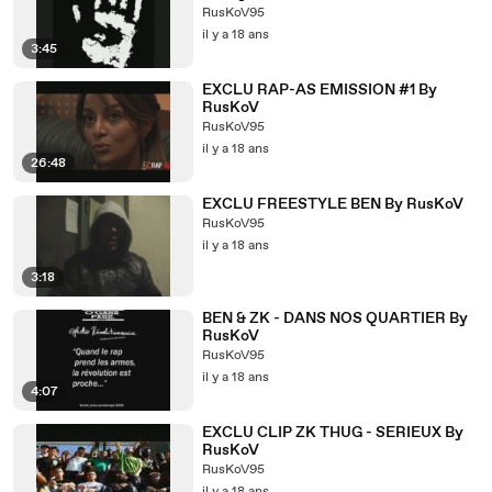
RusKoV95
il y a 18 ans
3:45
EXCLU RAP-AS EMISSION #1 By
RusKoV
RusKoV95
il y a 18 ans
26:48
EXCLU FREESTYLE BEN By RusKoV
RusKoV95
il y a 18 ans
3:18
BEN & ZK - DANS NOS QUARTIER By
RusKoV
RusKoV95
il y a 18 ans
4:07
EXCLU CLIP ZK THUG - SERIEUX By
RusKoV
RusKoV95