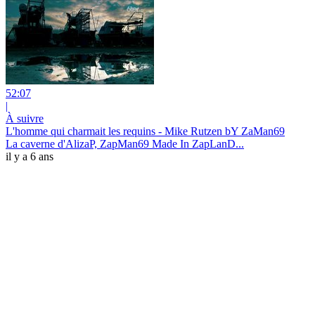
52:07
|
À suivre
L'homme qui charmait les requins - Mike Rutzen bY ZaMan69
La caverne d'AlizaP, ZapMan69 Made In ZapLanD...
il y a 6 ans