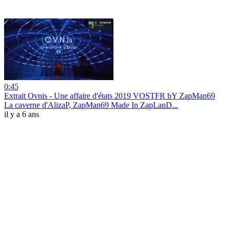
0:45
Extrait Ovnis - Une affaire d'états 2019 VOSTFR bY ZapMan69
La caverne d'AlizaP, ZapMan69 Made In ZapLanD...
il y a 6 ans