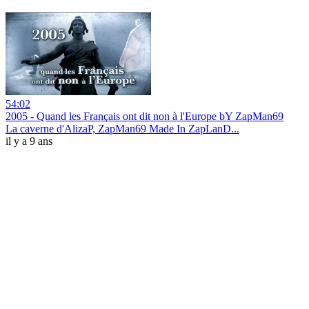
54:02
2005 - Quand les Français ont dit non à l'Europe bY ZapMan69
La caverne d'AlizaP, ZapMan69 Made In ZapLanD...
il y a 9 ans