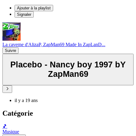
Ajouter à la playlist
Signaler
La caverne d'AlizaP, ZapMan69 Made In ZapLanD...
Suivre
Placebo - Nancy boy 1997 bY
ZapMan69
il y a 19 ans
Catégorie
🎵
Musique