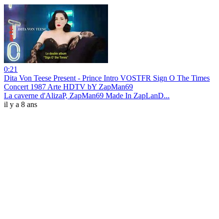
0:21
Dita Von Teese Present - Prince Intro VOSTFR Sign O The Times
Concert 1987 Arte HDTV bY ZapMan69
La caverne d'AlizaP, ZapMan69 Made In ZapLanD...
il y a 8 ans