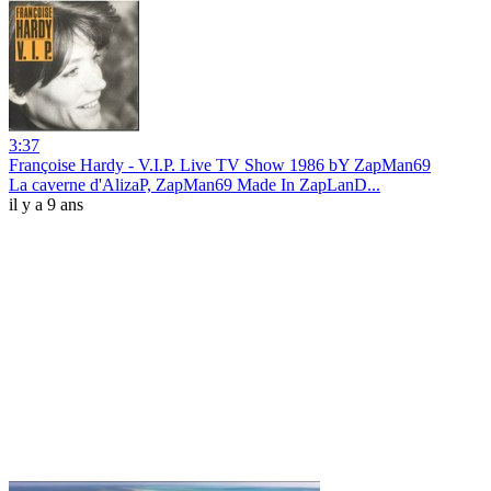
3:37
Françoise Hardy - V.I.P. Live TV Show 1986 bY ZapMan69
La caverne d'AlizaP, ZapMan69 Made In ZapLanD...
il y a 9 ans