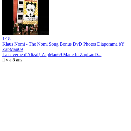
1:18
Klaus Nomi - The Nomi Song Bonus DvD Photos Diaporama bY
ZapMan69
La caverne d'AlizaP, ZapMan69 Made In ZapLanD...
il y a 8 ans