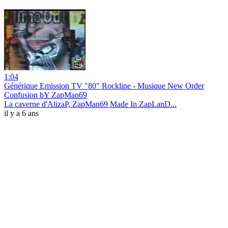
1:04
Générique Emission TV "80" Rockline - Musique New Order
Confusion bY ZapMan69
La caverne d'AlizaP, ZapMan69 Made In ZapLanD...
il y a 6 ans