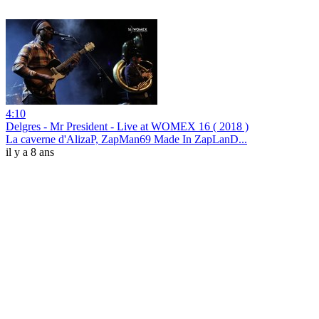
4:10
Delgres - Mr President - Live at WOMEX 16 ( 2018 )
La caverne d'AlizaP, ZapMan69 Made In ZapLanD...
il y a 8 ans