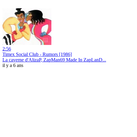
2:56
Timex Social Club - Rumors [1986]
La caverne d'AlizaP, ZapMan69 Made In ZapLanD...
il y a 6 ans