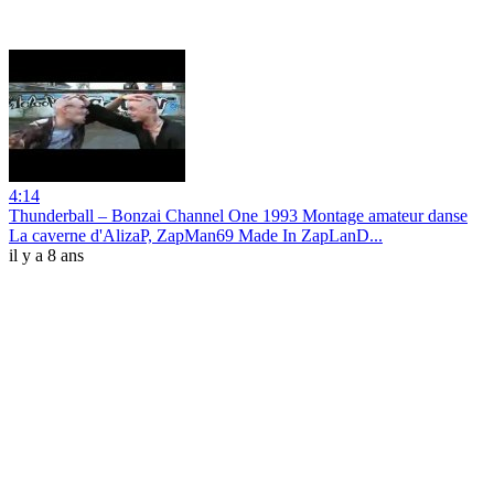
4:14
Thunderball ‎– Bonzai Channel One 1993 Montage amateur danse
La caverne d'AlizaP, ZapMan69 Made In ZapLanD...
il y a 8 ans