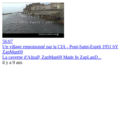
56:07
Un village empoisonné par la CIA - Pont-Saint-Esprit 1951 bY
ZapMan69
La caverne d'AlizaP, ZapMan69 Made In ZapLanD...
il y a 9 ans