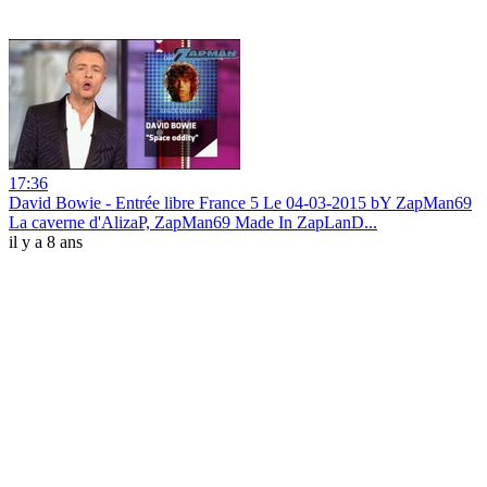
17:36
David Bowie - Entrée libre France 5 Le 04-03-2015 bY ZapMan69
La caverne d'AlizaP, ZapMan69 Made In ZapLanD...
il y a 8 ans