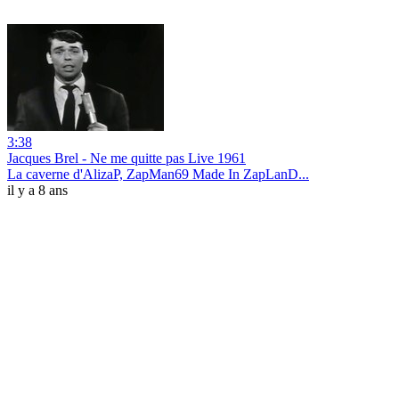
3:38
Jacques Brel - Ne me quitte pas Live 1961
La caverne d'AlizaP, ZapMan69 Made In ZapLanD...
il y a 8 ans