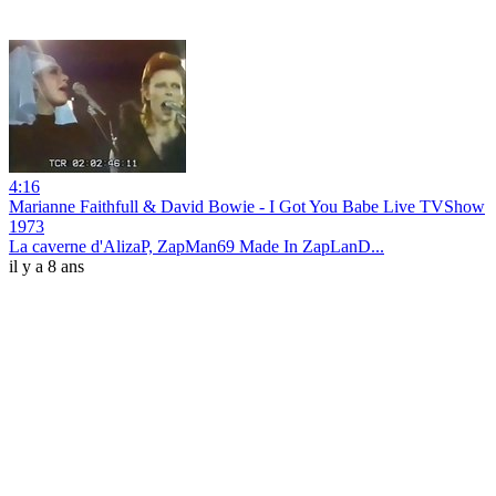
4:16
Marianne Faithfull & David Bowie - I Got You Babe Live TVShow
1973
La caverne d'AlizaP, ZapMan69 Made In ZapLanD...
il y a 8 ans