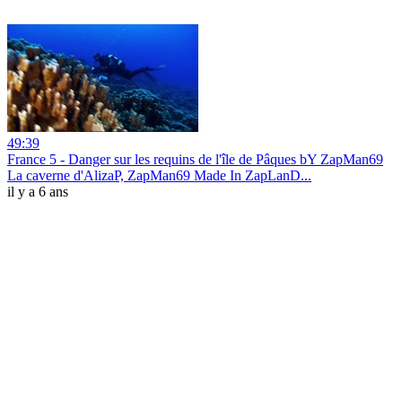
49:39
France 5 - Danger sur les requins de l'île de Pâques bY ZapMan69
La caverne d'AlizaP, ZapMan69 Made In ZapLanD...
il y a 6 ans