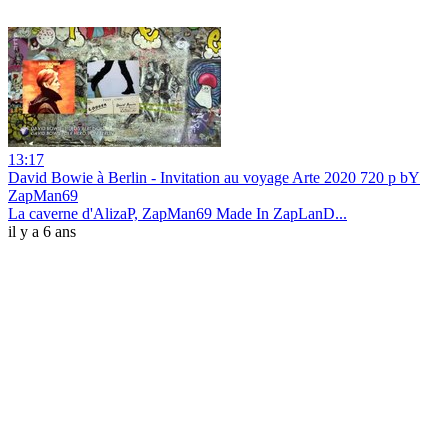
13:17
David Bowie à Berlin - Invitation au voyage Arte 2020 720 p bY
ZapMan69
La caverne d'AlizaP, ZapMan69 Made In ZapLanD...
il y a 6 ans