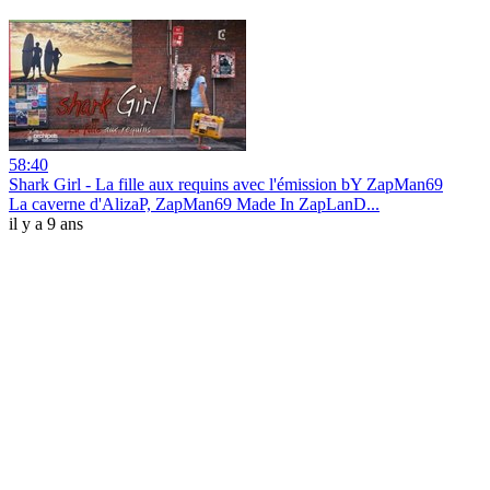
58:40
Shark Girl - La fille aux requins avec l'émission bY ZapMan69
La caverne d'AlizaP, ZapMan69 Made In ZapLanD...
il y a 9 ans