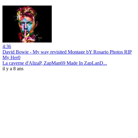
4:36
David Bowie - My way revisited Montage bY Rosario Photos RIP
My Her0
La caverne d'AlizaP, ZapMan69 Made In ZapLanD...
il y a 8 ans