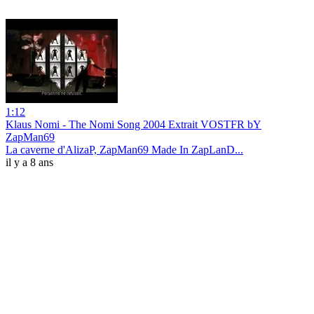
1:12
Klaus Nomi - The Nomi Song 2004 Extrait VOSTFR bY
ZapMan69
La caverne d'AlizaP, ZapMan69 Made In ZapLanD...
il y a 8 ans