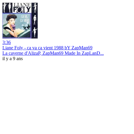
3:36
Liane Foly - ça va ça vient 1988 bY ZapMan69
La caverne d'AlizaP, ZapMan69 Made In ZapLanD...
il y a 9 ans