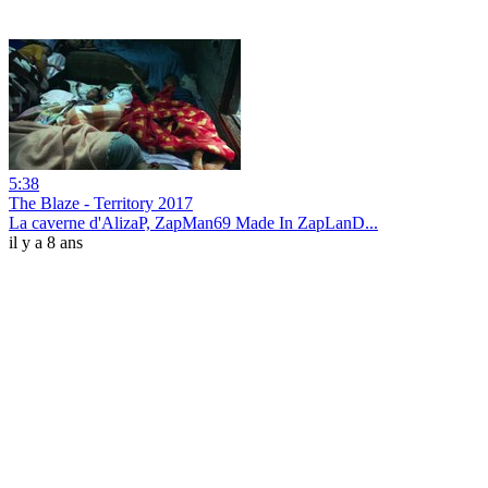
5:38
The Blaze - Territory 2017
La caverne d'AlizaP, ZapMan69 Made In ZapLanD...
il y a 8 ans