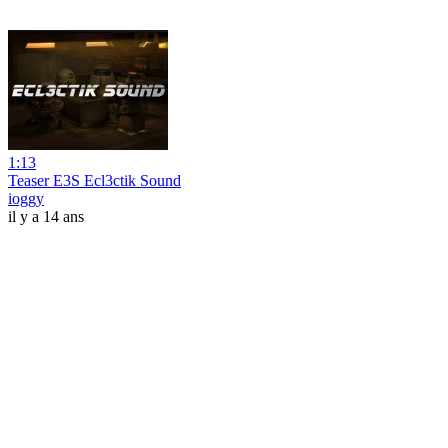
1:13
Teaser E3S Ecl3ctik Sound
ioggy
il y a 14 ans