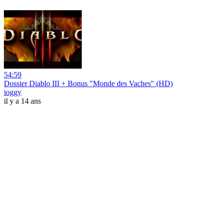
54:59
Dossier Diablo III + Bonus "Monde des Vaches" (HD)
ioggy
il y a 14 ans