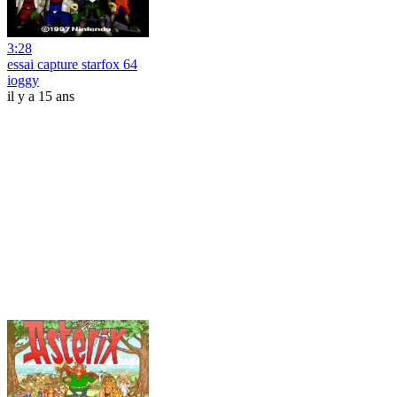
3:28
essai capture starfox 64
ioggy
il y a 15 ans