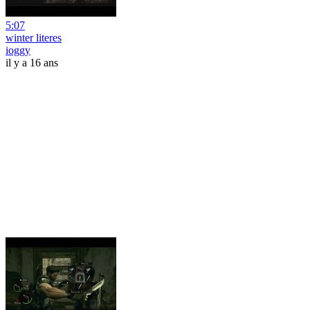
5:07
winter literes
ioggy
il y a 16 ans