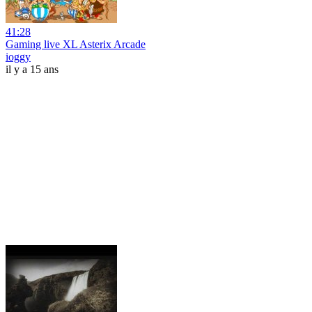
41:28
Gaming live XL Asterix Arcade
ioggy
il y a 15 ans