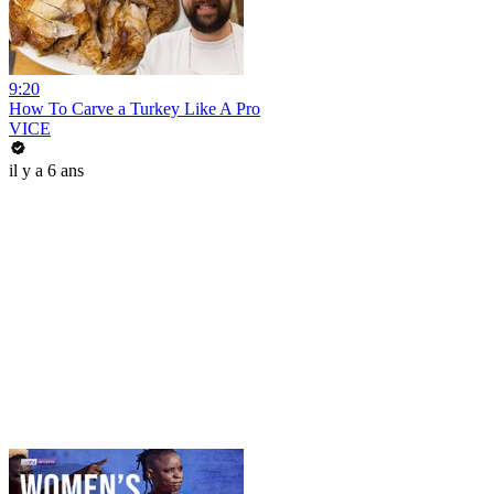
9:20
How To Carve a Turkey Like A Pro
VICE
il y a 6 ans