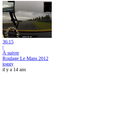
36:15
|
À suivre
Roulage Le Mans 2012
ioggy
il y a 14 ans