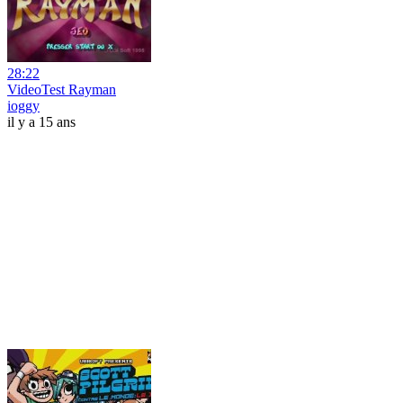
28:22
VideoTest Rayman
ioggy
il y a 15 ans