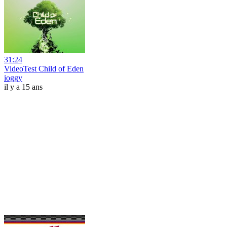
31:24
VideoTest Child of Eden
ioggy
il y a 15 ans