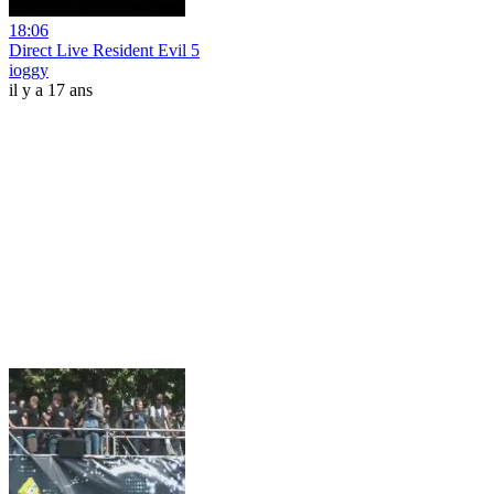
18:06
Direct Live Resident Evil 5
ioggy
il y a 17 ans