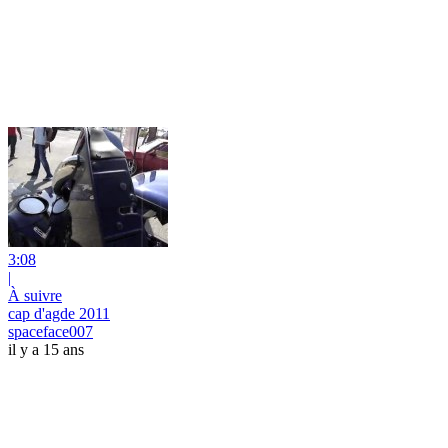
3:08
|
À suivre
cap d'agde 2011
spaceface007
il y a 15 ans