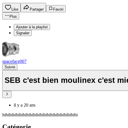
Like
Partager
Favori
Plus
Ajouter à la playlist
Signaler
spaceface007
Suivre
SEB c'est bien moulinex c'est m
il y a 20 ans
hihihihihihihihihihihihihihihihihihihihihihi
Catégorie