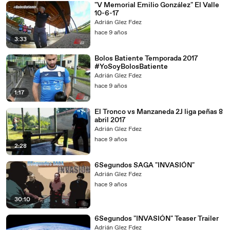
"V Memorial Emilio González" El Valle
10-6-17
Adrián Glez Fdez
hace 9 años
3:33
Bolos Batiente Temporada 2017
#YoSoyBolosBatiente
Adrián Glez Fdez
hace 9 años
1:17
El Tronco vs Manzaneda 2J liga peñas 8
abril 2017
Adrián Glez Fdez
hace 9 años
2:28
6Segundos SAGA "INVASIÓN"
Adrián Glez Fdez
hace 9 años
30:10
6Segundos "INVASIÓN" Teaser Trailer
Adrián Glez Fdez