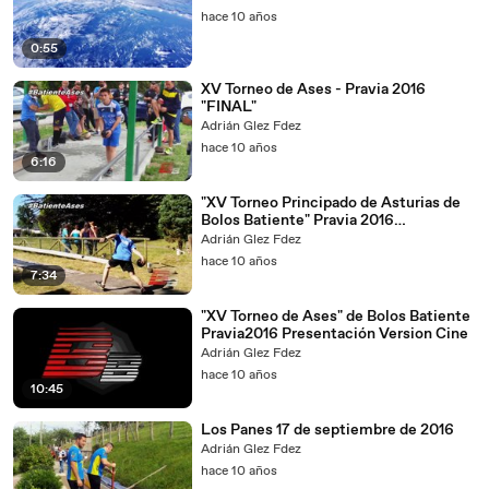
hace 10 años
0:55
XV Torneo de Ases - Pravia 2016
"FINAL"
Adrián Glez Fdez
hace 10 años
6:16
"XV Torneo Principado de Asturias de
Bolos Batiente" Pravia 2016
Presentación
Adrián Glez Fdez
hace 10 años
7:34
"XV Torneo de Ases" de Bolos Batiente
Pravia2016 Presentación Version Cine
Adrián Glez Fdez
hace 10 años
10:45
Los Panes 17 de septiembre de 2016
Adrián Glez Fdez
hace 10 años