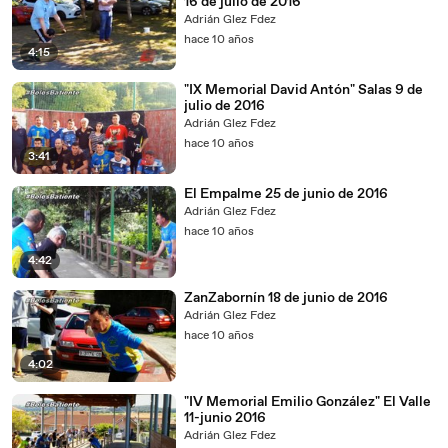
16 de julio de 2016
Adrián Glez Fdez
hace 10 años
4:15
"IX Memorial David Antón" Salas 9 de
julio de 2016
Adrián Glez Fdez
hace 10 años
3:41
El Empalme 25 de junio de 2016
Adrián Glez Fdez
hace 10 años
4:42
ZanZabornín 18 de junio de 2016
Adrián Glez Fdez
hace 10 años
4:02
"IV Memorial Emilio González" El Valle
11-junio 2016
Adrián Glez Fdez