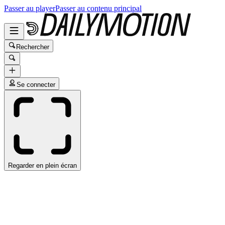
Passer au player
Passer au contenu principal
Rechercher
Se connecter
Regarder en plein écran