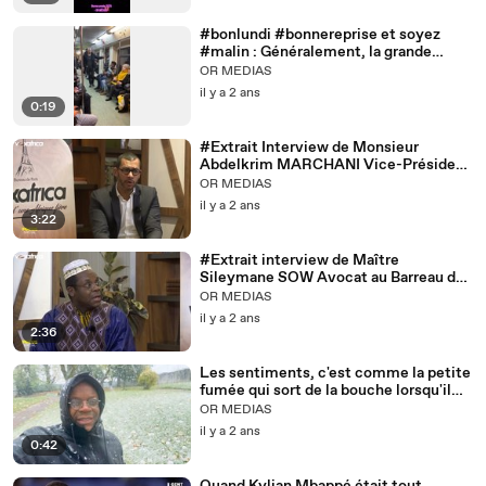
#bonlundi #bonnereprise et soyez
#malin : Généralement, la grande
#malice des #uns est le plus souvent
OR MEDIAS
faite de la #stupidité des #autres.
il y a 2 ans
0:19
#Extrait Interview de Monsieur
Abdelkrim MARCHANI Vice-Président
de la Métropole Rouen Normandie
OR MEDIAS
il y a 2 ans
3:22
#Extrait interview de Maître
Sileymane SOW Avocat au Barreau de
Rouen Adjoint au maire de Rouen
OR MEDIAS
économie, commerce, attractivité,
il y a 2 ans
relations internationales,
2:36
manifestations publiques et Armada.
Les sentiments, c'est comme la petite
fumée qui sort de la bouche lorsqu'il
fait froid, eux seuls prouvent qu'on est
OR MEDIAS
vivant. 🥶#froid☁️ #neige☃️🧣
il y a 2 ans
0:42