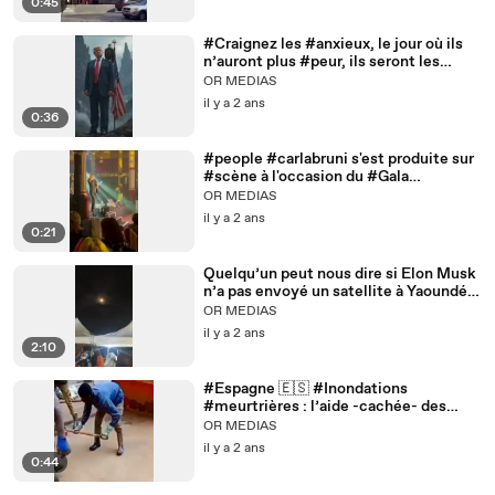
#Bronx. Un truc de fou ! #Course
0:45
#poursuite sur fond de règlement de
comptes.
#Craignez les #anxieux, le jour où ils
n’auront plus #peur, ils seront les
#maîtres du #monde. Demandez à
OR MEDIAS
#Trump ou à #Poutine !!! #ia
il y a 2 ans
#intelligenceartificielle
0:36
#people #carlabruni s'est produite sur
#scène à l'occasion du #Gala
#galaforcefemmes Force Femmes,
OR MEDIAS
qui s'est déroulé à #wagram à #Paris
il y a 2 ans
en présence de #NicolasSarkozy
0:21
Quelqu’un peut nous dire si Elon Musk
n’a pas envoyé un satellite à Yaoundé
au Cameroun ?! Ils pensent à un
OR MEDIAS
miracle divin ! #miracle #Satellite
il y a 2 ans
#soleil #foi #sciences #yaounde
2:10
#cameroun #lune #saturne
#Espagne 🇪🇸 #Inondations
#meurtrières : l’aide -cachée- des
#immigrés #africains
OR MEDIAS
il y a 2 ans
0:44