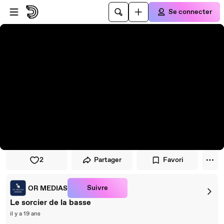
Passer au player
Passer au contenu principal
Se connecter
2
Partager
Favori
Suivre
OR MEDIAS
Le sorcier de la basse
il y a 19 ans