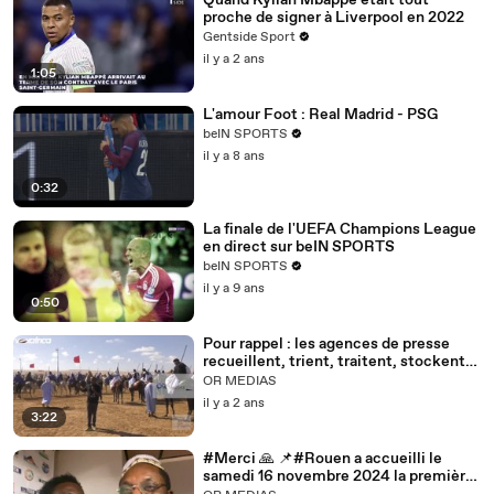
Quand Kylian Mbappé était tout
proche de signer à Liverpool en 2022
Gentside Sport
il y a 2 ans
1:05
L'amour Foot : Real Madrid - PSG
beIN SPORTS
il y a 8 ans
0:32
La finale de l'UEFA Champions League
en direct sur beIN SPORTS
beIN SPORTS
il y a 9 ans
0:50
Pour rappel : les agences de presse
recueillent, trient, traitent, stockent,
transmettent et diffusent
OR MEDIAS
l'information
il y a 2 ans
3:22
#Merci 🙏 📌#Rouen a accueilli le
samedi 16 novembre 2024 la première