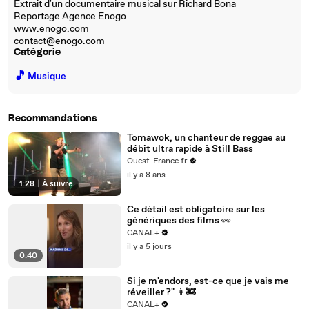
Extrait d'un documentaire musical sur Richard Bona
Reportage Agence Enogo
www.enogo.com
contact@enogo.com
Catégorie
🎵
Musique
Recommandations
Tomawok, un chanteur de reggae au
débit ultra rapide à Still Bass
Ouest-France.fr
il y a 8 ans
1:28
|
À suivre
Ce détail est obligatoire sur les
génériques des films 👀
CANAL+
il y a 5 jours
0:40
Si je m'endors, est-ce que je vais me
réveiller ?" 👩‍🚒
CANAL+