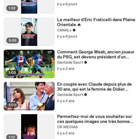
il y a 6 jours
1:32
Le meilleur d'Éric Fraticelli dans Plaine
Orientale 🔥
CANAL+
il y a 6 jours
0:55
Comment George Weah, ancien joueur
du PSG, est devenu président d'un
pays ?
Gentside Sport
il y a 2 ans
1:03
En couple avec Claude depuis plus de
30 ans, qui est la femme de Didier
Deschamps ?
Gentside Sport
il y a 2 ans
1:03
Permettez-moi de vous souhaiter sur
ces quelques images une très bonne
année 2025 #bonneannée
OR MEDIAS
#happynewyear
il y a 2 ans
1:12