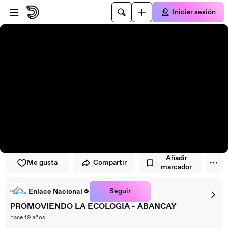
Saltar al reproductor
Saltar al contenido principal
Iniciar sesión
Añadir
Me gusta
Compartir
marcador
Seguir
Enlace Nacional
PROMOVIENDO LA ECOLOGIA - ABANCAY
hace 19 años