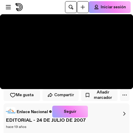
Saltar al reproductor
Saltar al contenido principal
Iniciar sesión
Añadir
Me gusta
Compartir
marcador
Seguir
Enlace Nacional
EDITORIAL - 24 DE JULIO DE 2007
hace 19 años