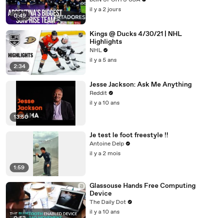
beIN SPORTS USA
il y a 2 jours
0:49
Kings @ Ducks 4/30/21 | NHL
Highlights
NHL
il y a 5 ans
2:34
Jesse Jackson: Ask Me Anything
Reddit
il y a 10 ans
13:50
Je test le foot freestyle !!
Antoine Delp
il y a 2 mois
1:59
Glassouse Hands Free Computing
Device
The Daily Dot
il y a 10 ans