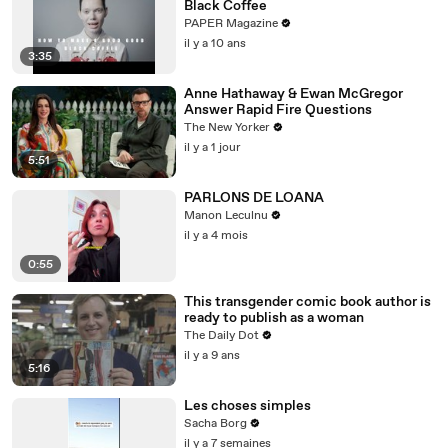
Black Coffee
PAPER Magazine
il y a 10 ans
3:35
Anne Hathaway & Ewan McGregor
Answer Rapid Fire Questions
The New Yorker
il y a 1 jour
5:51
PARLONS DE LOANA
Manon Leculnu
il y a 4 mois
0:55
This transgender comic book author is
ready to publish as a woman
The Daily Dot
il y a 9 ans
5:16
Les choses simples
Sacha Borg
il y a 7 semaines