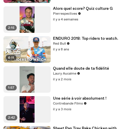
Alors quel score? Quiz culture G
Pierrespectives
il y a 4 semaines
2:15
ENDURO 2018: Top riders to watch.
Red Bull
il y a 8 ans
6:11
Quand elle doute de ta fidélité
Laury Aucalme
il y a 2 mois
1:57
Une série à voir absolument !
Contrebande Films
il y a 3 mois
2:42
Sheet Pan Tray Bake Chicken with