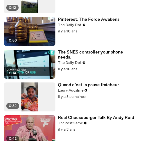
0:12
Pinterest: The Force Awakens
The Daily Dot
il y a 10 ans
0:56
The SNES controller your phone
needs.
The Daily Dot
il y a 10 ans
1:04
Quand c’est la pause fraîcheur
Laury Aucalme
il y a 3 semaines
0:32
Real Cheeseburger Talk By Andy Reid
ThePostGame
il y a 3 ans
0:42