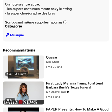
On notera entre autre:
- les supers costumes mmm sexy le string
- la super chorégraphie des bras
Sont quand même sugoi les japonais (l)
Catégorie
🎵
Musique
Recommandations
Quasar
Nee Chan
il y a 20 ans
1:48
|
À suivre
First Lady Melania Trump to attend
Barbara Bush’s Texas funeral
NY Daily News
il y a 8 ans
0:45
PAPER Presents: How To Make A Good