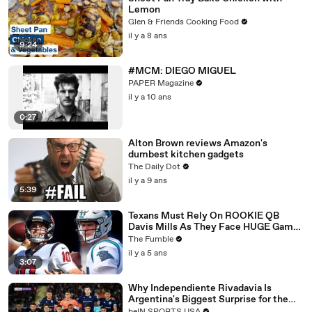
Lemon
Glen & Friends Cooking Food
il y a 8 ans
9:24
#MCM: DIEGO MIGUEL
PAPER Magazine
il y a 10 ans
0:27
Alton Brown reviews Amazon's
dumbest kitchen gadgets
The Daily Dot
il y a 9 ans
5:39
Texans Must Rely On ROOKIE QB
Davis Mills As They Face HUGE Game
Against The Panthers: TNF Preview
The Fumble
il y a 5 ans
3:07
Why Independiente Rivadavia Is
Argentina's Biggest Surprise for the
Copa Libertadores? | beIN SPORTS