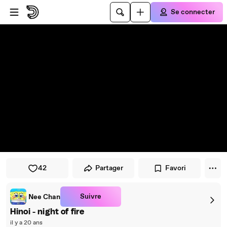
Passer au player
Passer au contenu principal
Se connecter
42
Partager
Favori
Suivre
Nee Chan
Hinoi - night of fire
il y a 20 ans