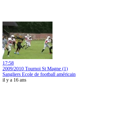
17:58
2009/2010 Tournoi St Magne (1)
Sangliers Ecole de football américain
il y a 16 ans