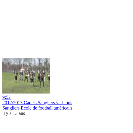
9:52
2012/2013 Cadets Sangliers vs Lions
Sangliers Ecole de football américain
il y a 13 ans