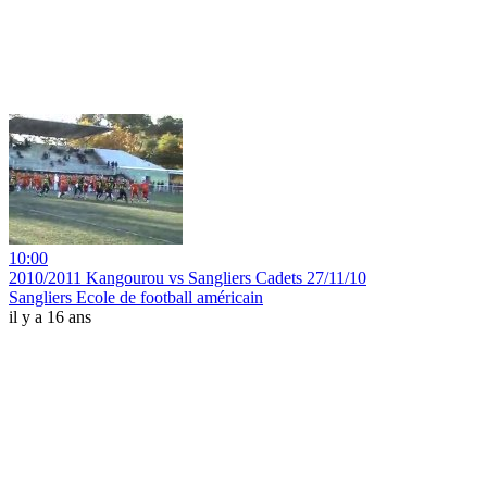
10:00
2010/2011 Kangourou vs Sangliers Cadets 27/11/10
Sangliers Ecole de football américain
il y a 16 ans