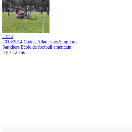
22:44
2013/2014 Cadets Atlantes vs Sanglions
Sangliers Ecole de football américain
il y a 12 ans