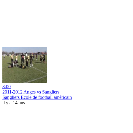
8:00
2011-2012 Anges vs Sangliers
Sangliers Ecole de football américain
il y a 14 ans