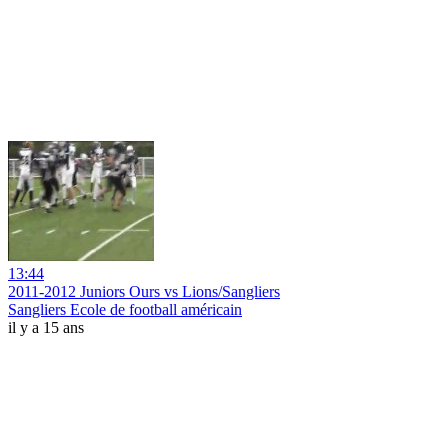
13:44
2011-2012 Juniors Ours vs Lions/Sangliers
Sangliers Ecole de football américain
il y a 15 ans