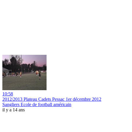
10:58
2012/2013 Plateau Cadets Pessac 1er décembre 2012
Sangliers Ecole de football américain
il y a 14 ans