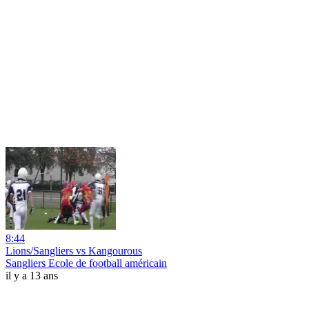
8:44
Lions/Sangliers vs Kangourous
Sangliers Ecole de football américain
il y a 13 ans