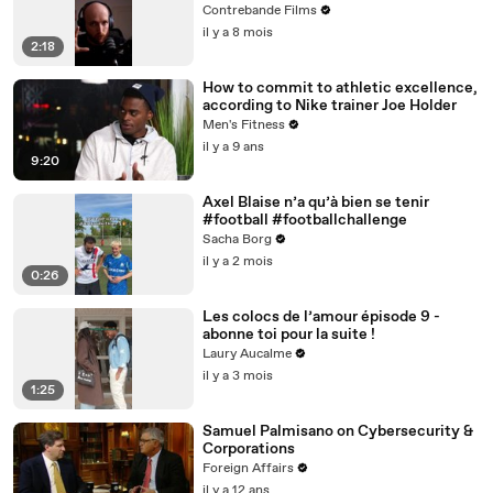
Contrebande Films
il y a 8 mois
2:18
How to commit to athletic excellence,
according to Nike trainer Joe Holder
Men's Fitness
il y a 9 ans
9:20
Axel Blaise n’a qu’à bien se tenir
#football #footballchallenge
Sacha Borg
il y a 2 mois
0:26
Les colocs de l’amour épisode 9 -
abonne toi pour la suite !
Laury Aucalme
il y a 3 mois
1:25
Samuel Palmisano on Cybersecurity &
Corporations
Foreign Affairs
il y a 12 ans