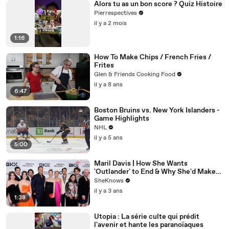
Alors tu as un bon score ? Quiz Histoire
Pierrespectives
il y a 2 mois
1:16
How To Make Chips / French Fries /
Frites
Glen & Friends Cooking Food
il y a 8 ans
6:47
Boston Bruins vs. New York Islanders -
Game Highlights
NHL
il y a 5 ans
5:00
Maril Davis | How She Wants
'Outlander' to End & Why She'd Make
Caitríona Balfe Do a TikTok Dance
SheKnows
il y a 3 ans
1:38
Utopia : La série culte qui prédit
l'avenir et hante les paranoïaques