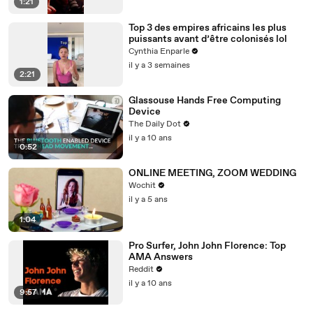
1:21
Top 3 des empires africains les plus
puissants avant d’être colonisés lol
Cynthia Enparle
il y a 3 semaines
2:21
Glassouse Hands Free Computing
Device
The Daily Dot
il y a 10 ans
0:52
ONLINE MEETING, ZOOM WEDDING
Wochit
il y a 5 ans
1:04
Pro Surfer, John John Florence: Top
AMA Answers
Reddit
il y a 10 ans
9:57