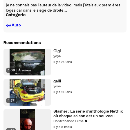
je ne connais pas l'auteur de la video, mais j'étais aux premières
loges car dans le siège de droite...
Catégorie
🚗
Auto
Recommandations
Gigi
yoya
il y a 20 ans
1:09
|
À suivre
galli
yoya
il y a 20 ans
1:37
Slasher : La série d'anthologie Netflix
où chaque saison est un nouveau
massacre intelligent et jouissif
Contrebande Films
il y a 8 mois