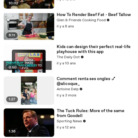
10:02
How To Render Beef Fat - Beef Tallow
Glen & Friends Cooking Food
il y a 8 ans
6:11
Kids can design their perfect real-life
playhouse with this app
The Daily Dot
il y a 10 ans
0:50
Comment renta ses ongles 💅
@alicoque_
Antoine Delp
il y a 3 mois
1:27
The Tuck Rules: More of the same
from Goodell
Sporting News
il y a 12 ans
1:36