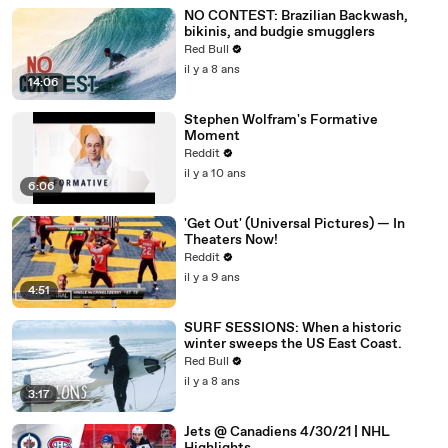
NO CONTEST: Brazilian Backwash,
bikinis, and budgie smugglers
Red Bull
il y a 8 ans
14:06
Stephen Wolfram's Formative
Moment
Reddit
il y a 10 ans
6:06
'Get Out' (Universal Pictures) — In
Theaters Now!
Reddit
il y a 9 ans
4:51
SURF SESSIONS: When a historic
winter sweeps the US East Coast.
Red Bull
il y a 8 ans
3:17
Jets @ Canadiens 4/30/21 | NHL