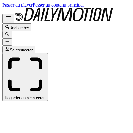
Passer au player
Passer au contenu principal
Rechercher
Se connecter
Regarder en plein écran