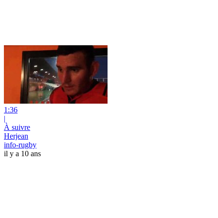
1:36
|
À suivre
Herjean
info-rugby
il y a 10 ans