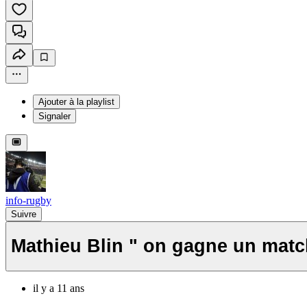
Ajouter à la playlist
Signaler
info-rugby
Suivre
Mathieu Blin " on gagne un matc
il y a 11 ans