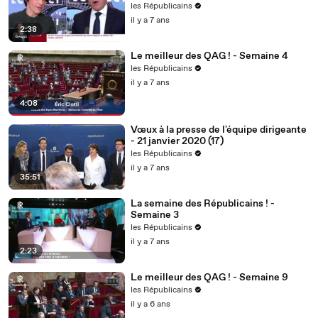
les Républicains
il y a 7 ans
2:38
Le meilleur des QAG ! - Semaine 4
les Républicains
il y a 7 ans
4:08
Vœux à la presse de l'équipe dirigeante
- 21 janvier 2020 (17)
les Républicains
il y a 7 ans
35:51
La semaine des Républicains ! -
Semaine 3
les Républicains
il y a 7 ans
2:23
Le meilleur des QAG ! - Semaine 9
les Républicains
il y a 6 ans