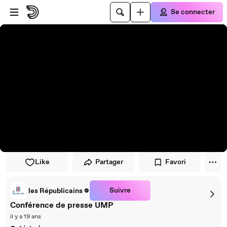
Passer au player
Passer au contenu principal
Se connecter
Like
Partager
Favori
Suivre
les Républicains
Conférence de presse UMP
il y a 19 ans