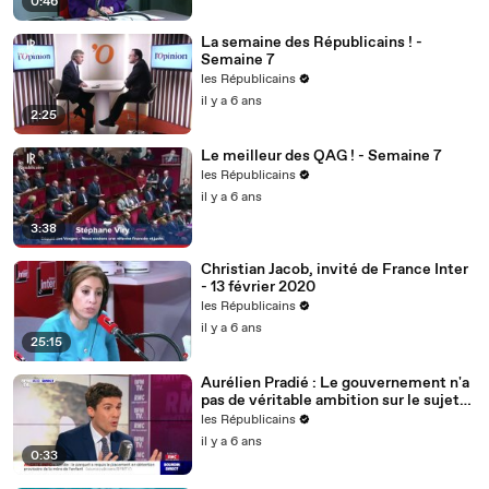
0:46
La semaine des Républicains ! -
Semaine 7
les Républicains
il y a 6 ans
2:25
Le meilleur des QAG ! - Semaine 7
les Républicains
il y a 6 ans
3:38
Christian Jacob, invité de France Inter
- 13 février 2020
les Républicains
il y a 6 ans
25:15
Aurélien Pradié : Le gouvernement n'a
pas de véritable ambition sur le sujet
du handicap.
les Républicains
il y a 6 ans
0:33