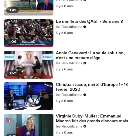
les Républicains
il y a 6 ans
0:49
Le meilleur des QAG ! - Semaine 8
les Républicains
il y a 6 ans
4:06
Annie Genevard : La seule solution,
c'est une mesure d'âge.
les Républicains
il y a 6 ans
0:52
Christian Jacob, invité d'Europe 1 - 18
février 2020
les Républicains
il y a 6 ans
11:58
Virginie Duby-Muller : Emmanuel
Macron fait des grands discours mais
nous voulons des actes !
les Républicains
il y a 6 ans