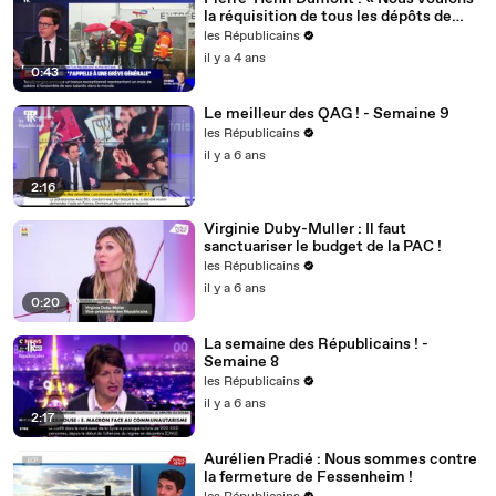
la réquisition de tous les dépôts de
carburant ! »
les Républicains
il y a 4 ans
0:43
Le meilleur des QAG ! - Semaine 9
les Républicains
il y a 6 ans
2:16
Virginie Duby-Muller : Il faut
sanctuariser le budget de la PAC !
les Républicains
il y a 6 ans
0:20
La semaine des Républicains ! -
Semaine 8
les Républicains
il y a 6 ans
2:17
Aurélien Pradié : Nous sommes contre
la fermeture de Fessenheim !