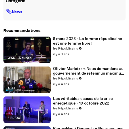
Catégorie
🗞
News
Recommandations
8 mars 2023 - La femme républicaine
est une femme libre !
les Républicains
il y a 3 ans
3:50
|
À suivre
Olivier Marleix : « Nous demandons au
gouvernement de retenir un maximum
de nos propositions. »
les Républicains
il y a 4 ans
0:44
Les véritables causes de la crise
énergétique - 19 octobre 2022
les Républicains
il y a 4 ans
1:29:00
Pierre-Henri Dumont : « Nous voulons